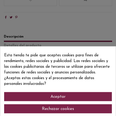
Descripción
Detalles del producto
Reviews
(0)
Esta tienda te pide que aceptes cookies para fines de
rendimiento, redes sociales y publicidad. Las redes sociales y
Glenglassaugh 12 años es un single malt de las Highlands escocesas,
las cookies publicitarias de terceros se utilizan para ofrecerte
elaborado en una destilería costera situada junto a la bahía de Sandend.
funciones de redes sociales y anuncios personalizados.
Su crianza combina barricas de bourbon de primer y segundo llenado con
barricas de jerez, que aportan complejidad y equilibrio aromático. En nariz
¿Aceptas estas cookies y el procesamiento de datos
ofrece notas de fruta madura, miel, vainilla y un sutil carácter marítimo. En
personales involucrados?
boca es suave y elegante, con sabores de manzana, melocotón, especias
delicadas y un ligero fondo salino que refleja su origen costero. Un
whisky expresivo, refinado y muy accesible.
Aceptar
Rechazar cookies