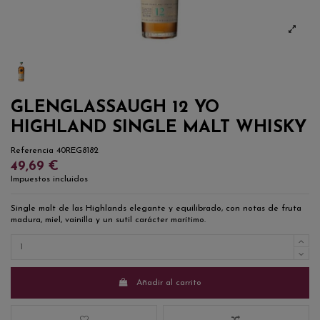
GLENGLASSAUGH 12 YO
HIGHLAND SINGLE MALT WHISKY
Referencia
40REG8182
49,69 €
Impuestos incluidos
Single malt de las Highlands elegante y equilibrado, con notas de fruta
madura, miel, vainilla y un sutil carácter marítimo.
Añadir al carrito