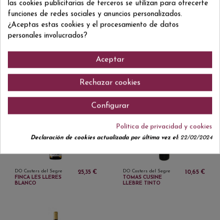
las cookies publicitarias de terceros se utilizan para ofrecerte
funciones de redes sociales y anuncios personalizados.
¿Aceptas estas cookies y el procesamiento de datos
personales involucrados?
Aceptar
DO Costers del Segre
DO Costers del Segre
26,90 €
9,50 €
CASTELL DEL REMEI
AIROS ECO ROSADO
Rechazar cookies
1780 TINTO
Configurar
Política de privacidad y cookies
Declaración de cookies actualizada por última vez el:
22/02/2024
DO Costers del Segre
DO Costers del Segre
25,35 €
10,65 €
FINCA LES LLERES
TOMAS CUSINE
BLANCO
LLEBRE TINTO