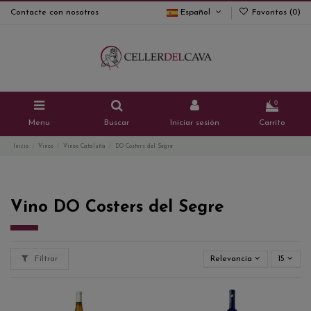
Contacte con nosotros
Español
Favoritos (
0
)
0
Menu
Buscar
Iniciar sesión
Carrito
Inicio
Vinos
Vinos Cataluña
DO Costers del Segre
Vino DO Costers del Segre
Filtrar
Relevancia
15