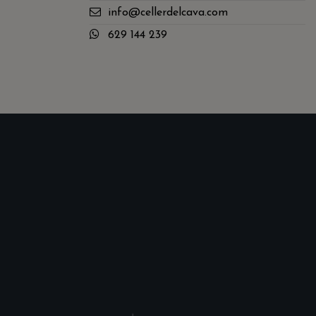
info@cellerdelcava.com
629 144 239