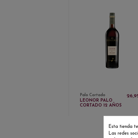
Palo Cortado
26,9
LEONOR PALO
CORTADO 12 AÑOS
Esta tienda te
Las redes soci