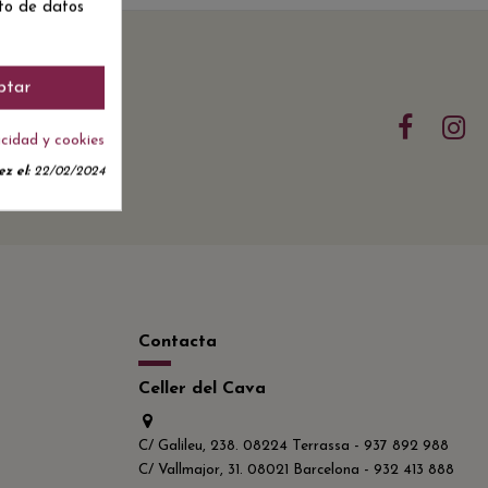
nto de datos
ptar
acidad y cookies
z el:
22/02/2024
Contacta
Celler del Cava
C/ Galileu, 238. 08224 Terrassa - 937 892 988
C/ Vallmajor, 31. 08021 Barcelona - 932 413 888