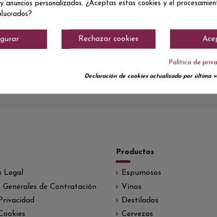
 y anuncios personalizados. ¿Aceptas estas cookies y el procesamie
olucrados?
igurar
Rechazar cookies
Ace
Política de priv
Declaración de cookies actualizada por última ve
Productos
n Legal
Espumosos
 Generales de Contratación
Vinos
 Privacidad
Destilados
 Cookies
Cervezas