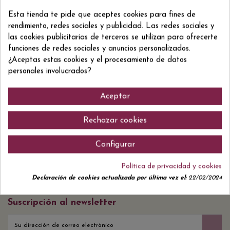
Esta tienda te pide que aceptes cookies para fines de
DO Alella
DO Alella
12,85 €
18,30 €
TALLAROL NATURAL
MERLA NATURAL
rendimiento, redes sociales y publicidad. Las redes sociales y
BLANCO
TINTO
las cookies publicitarias de terceros se utilizan para ofrecerte
funciones de redes sociales y anuncios personalizados.
¿Aceptas estas cookies y el procesamiento de datos
personales involucrados?
Aceptar
DO Alella
22,91 €
Rechazar cookies
ELBADIU BLANCO
Configurar
Política de privacidad y cookies
Declaración de cookies actualizada por última vez el:
22/02/2024
Suscripción al newsletter