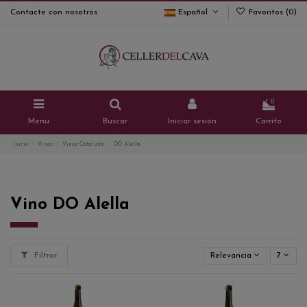
Contacte con nosotros
Español
Favoritos (
0
)
0
Menu
Buscar
Iniciar sesión
Carrito
Inicio
Vinos
Vinos Cataluña
DO Alella
Vino DO Alella
Filtrar
Relevancia
7