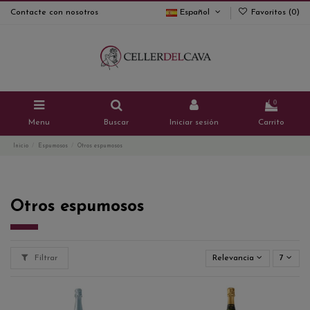
Contacte con nosotros
Español
Favoritos (
0
)
0
Menu
Buscar
Iniciar sesión
Carrito
Inicio
Espumosos
Otros espumosos
Otros espumosos
Filtrar
Relevancia
7