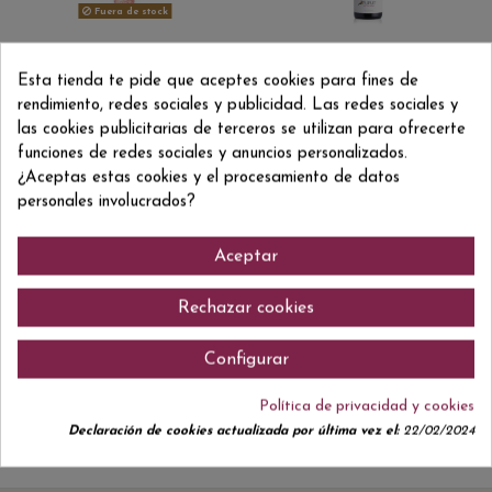
Fuera de stock
Otros espumosos
ANCESTRAL
3,45 €
10,90 €
FREIXENET ITALIAN
PUPUT PET-NAT ROSE
ROSE BENJAMIN 20 CL
Esta tienda te pide que aceptes cookies para fines de
rendimiento, redes sociales y publicidad. Las redes sociales y
las cookies publicitarias de terceros se utilizan para ofrecerte
funciones de redes sociales y anuncios personalizados.
¿Aceptas estas cookies y el procesamiento de datos
personales involucrados?
Aceptar
DO Cava
17,80 €
BRUANT BRUT
NATURE ANCESTRAL
Rechazar cookies
Otros espumosos
Configurar
ANCESTRAL
Política de privacidad y cookies
Declaración de cookies actualizada por última vez el:
22/02/2024