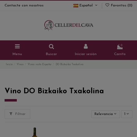
Contacte con nosotros
Español
Favoritos (
0
)
0
Menu
Buscar
Iniciar sesión
Carrito
Inicio
Vinos
Vinos resto España
DO Bizkaiko Txakolina
Vino DO Bizkaiko Txakolina
Filtrar
Relevancia
1