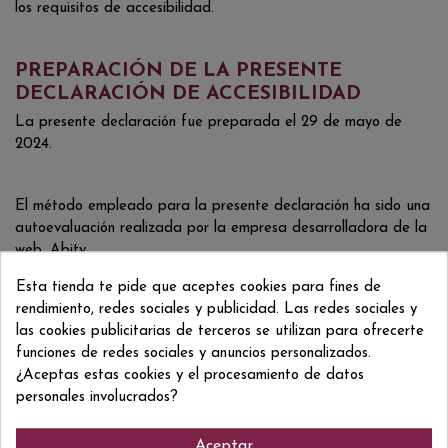
los requisitos de accesibilidad.
PREPARACIÓN DE LA PRESENTE
DECLARACIÓN DE ACCESIBILIDAD
La presente declaración fue preparada el 29 de mayo de
2024.
El método empleado para la presente declaración ha sido una
autoevaluación realizada por la empresa desarrolladora de la
web, Abity
Esta tienda te pide que aceptes cookies para fines de
rendimiento, redes sociales y publicidad. Las redes sociales y
Última revisión de la declaración: 29 de mayo de 2024.
las cookies publicitarias de terceros se utilizan para ofrecerte
funciones de redes sociales y anuncios personalizados.
OBSERVACIONES Y DATOS DE
¿Aceptas estas cookies y el procesamiento de datos
CONTACTO
personales involucrados?
Comunicaciones sobre requisitos de accesibilidad
Aceptar