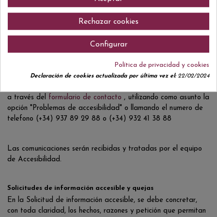
Puede realizar comunicaciones sobre requisitos de
accesibilidad (artículo 10.2.a del RD 1112/2018) como, por
Rechazar cookies
ejemplo:
Configurar
Informar sobre cualquier posible incumplimiento por parte de este
sitio web
Política de privacidad y cookies
Transmitir otras dificultades de acceso al contenido
Declaración de cookies actualizada por última vez el:
22/02/2024
Formular cualquier otra consulta o sugerencia de mejora relativa a
la accesibilidad del sitio web
a través del
formulario de contacto
, utilizando como asunto la
opción "Problemas de accesibilidad" o llamando el numero de
telefono (+34) 937 89 29 88 o (+34) 932 41 38 88
Las comunicaciones serán recibidas y tratadas por el equipo
de Accesibilidad.
Solicitudes de información accesible y quejas
En la Solicitud de información accesible, se debe concretar,
con toda claridad, los hechos, razones y petición que permitan