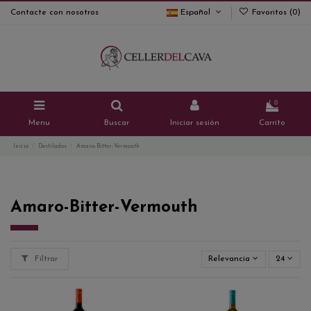
Contacte con nosotros
Español
Favoritos (
0
)
0
Menu
Buscar
Iniciar sesión
Carrito
Inicio
Destilados
Amaro-Bitter-Vermouth
Amaro-Bitter-Vermouth
Filtrar
Relevancia
24