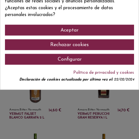
funciones de redes sociales y anuncios personalizados.
¿Aceptas estas cookies y el procesamiento de datos
personales involucrados?
Aceptar
Rechazar cookies
Amaro-Bitter-Vermouth
Amaro-Bitter-Vermouth
8,85 €
7,85 €
VERMUT DE CAPÇANES
VERMUT FALSET ROJO
Configurar
Política de privacidad y cookies
Declaración de cookies actualizada por última vez el:
22/02/2024
Amaro-Bitter-Vermouth
Amaro-Bitter-Vermouth
14,60 €
14,70 €
VERMUT FALSET
VERMUT PERUCCHI
BLANCO GARRAFA 2 L
GRAN RESERVA 1 L