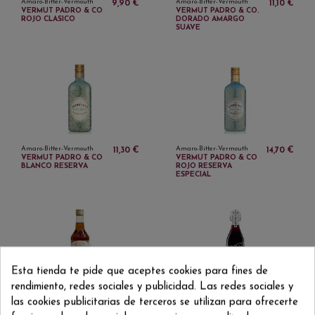
Amaro-Bitter-Vermouth
Amaro-Bitter-Vermouth
9,90 €
11,10 €
VERMUT PADRO & CO
VERMUT PADRO & CO.
ROJO CLASICO
DORADO AMARGO
SUAVE
Amaro-Bitter-Vermouth
Amaro-Bitter-Vermouth
11,30 €
14,70 €
VERMUT PADRO & CO
VERMUT PADRO & CO
BLANCO RESERVA
ROJO RESERVA
ESPECIAL
Esta tienda te pide que aceptes cookies para fines de
rendimiento, redes sociales y publicidad. Las redes sociales y
Amaro-Bitter-Vermouth
Amaro-Bitter-Vermouth
13,90 €
8,20 €
las cookies publicitarias de terceros se utilizan para ofrecerte
VERMUT XALAR
VERMUT
OBREBOQUES 1 L