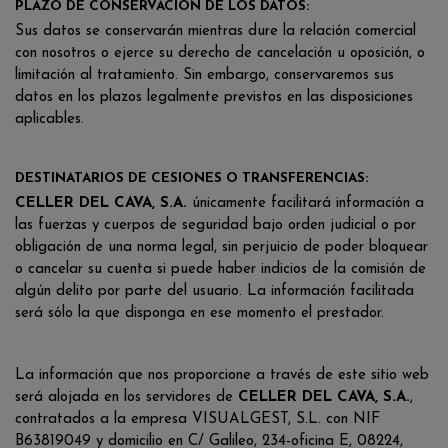
PLAZO DE CONSERVACIÓN DE LOS DATOS:
Sus datos se conservarán mientras dure la relación comercial
con nosotros o ejerce su derecho de cancelación u oposición, o
limitación al tratamiento. Sin embargo, conservaremos sus
datos en los plazos legalmente previstos en las disposiciones
aplicables.
DESTINATARIOS DE CESIONES O TRANSFERENCIAS:
CELLER DEL CAVA, S.A.
únicamente facilitará información a
las fuerzas y cuerpos de seguridad bajo orden judicial o por
obligación de una norma legal, sin perjuicio de poder bloquear
o cancelar su cuenta si puede haber indicios de la comisión de
algún delito por parte del usuario. La información facilitada
será sólo la que disponga en ese momento el prestador.
La información que nos proporcione a través de este sitio web
será alojada en los servidores de
CELLER DEL CAVA, S.A.
,
contratados a la empresa VISUALGEST, S.L. con NIF
B63819049 y domicilio en C/ Galileo, 234-oficina E, 08224,