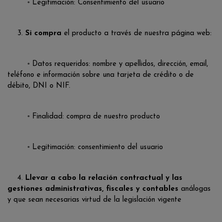
◦ Legitimación: Consentimiento del usuario
3.
Si compra
el producto a través de nuestra página web:
◦ Datos requeridos: nombre y apellidos, dirección, email,
teléfono e información sobre una tarjeta de crédito o de
débito, DNI o NIF.
◦ Finalidad: compra de nuestro producto
◦ Legitimación: consentimiento del usuario
4.
Llevar a cabo la relación contractual y las
gestiones administrativas, fiscales y contables
análogas
y que sean necesarias virtud de la legislación vigente