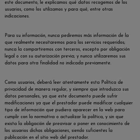
este documento, le explicamos qué datos recogemos de los
usuarios, como los utilizamos y para qué, entre otras
indicaciones.
Para su información, nunca pediremos más información de la
que realmente necesitaremos para los servicios requeridos;
nunca la compartiremos con terceros, excepto por obligación
legal o con su autorización previa; y nunca utilizaremos sus
datos para otra finalidad no indicada previamente.
Como usuarios, deberá leer atentamente esta Política de
privacidad de manera regular, y siempre que introduzca sus
datos personales, ya que este documento puede sufrir
modificaciones ya que el prestador puede modificar cualquier
tipo de información que pudiera aparecer en la web para
cumplir con la normativa o actualizar la política, y sin que
exista la obligación de preavisar o poner en conocimiento de
los usuarios dichas obligaciones, siendo suficientes la
publicación en el sitio web del prestador.