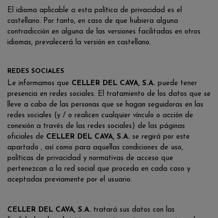
El idioma aplicable a esta política de privacidad es el
castellano. Por tanto, en caso de que hubiera alguna
contradicción en alguna de las versiones facilitadas en otros
idiomas, prevalecerá la versión en castellano.
REDES SOCIALES
Le informamos que
CELLER DEL CAVA, S.A.
puede tener
presencia en redes sociales. El tratamiento de los datos que se
lleve a cabo de las personas que se hagan seguidoras en las
redes sociales (y / o realicen cualquier vínculo o acción de
conexión a través de las redes sociales) de las páginas
oficiales de
CELLER DEL CAVA, S.A.
se regirá por este
apartado , así como para aquellas condiciones de uso,
políticas de privacidad y normativas de acceso que
pertenezcan a la red social que proceda en cada caso y
aceptadas previamente por el usuario.
CELLER DEL CAVA, S.A.
tratará sus datos con las