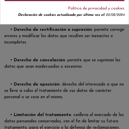
obtener información sobre sus datos de carácter personal
Política de privacidad y cookies
sometidos a tratamiento.
Declaración de cookies actualizada por última vez el:
22/02/2024
•
Derecho de rectificación o supresión
: permite corregir
errores y modificar los datos que resulten ser inexactos o
incompletos
•
Derecho de cancelación
: permite que se supriman los
datos que sean inadecuados o excesivos
•
Derecho de oposición
: derecho del interesado a que no
se lleve a cabo el tratamiento de sus datos de carácter
personal o se cese en el mismo.
•
Limitación del tratamiento
: conlleva el marcado de los
datos personales conservados, con el fin de limitar su futuro
tratamiento, para el ejercicio o la defensa de reclamaciones.