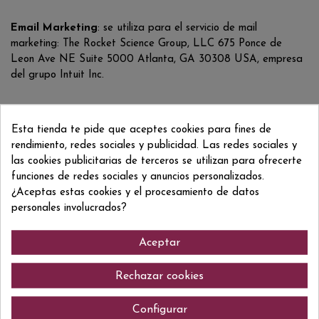
Email Marketing
: se utiliza para el servicio de mail
marketing: The Rocket Science Group, LLC 675 Ponce de
Leon Ave NE Suite 5000 Atlanta, GA 30308 USA, empresa
del grupo Intuit Inc.
DERECHOS DE LAS PERSONAS INTERESADAS:
Esta tienda te pide que aceptes cookies para fines de
Como usuario-interesado, puede solicitar el ejercicio de los
rendimiento, redes sociales y publicidad. Las redes sociales y
siguientes derechos ante
CELLER DEL CAVA, S.A.
las cookies publicitarias de terceros se utilizan para ofrecerte
presentando un escrito a la dirección postal del
funciones de redes sociales y anuncios personalizados.
encabezamiento o enviando un correo electrónico a
¿Aceptas estas cookies y el procesamiento de datos
data@cellerdelcava.com, indicando como Asunto:
personales involucrados?
"PROTECCIÓN DE DATOS: DERECHOS DE LOS
AFECTADOS”.
Aceptar
Derechos:
Rechazar cookies
Configurar
•
Derecho de acceso
: permite al interesado conocer y