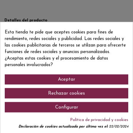
Detalles del producto
Reviews
(0)
Esta tienda te pide que aceptes cookies para fines de
rendimiento, redes sociales y publicidad. Las redes sociales y
ean13
8437009753941
las cookies publicitarias de terceros se utilizan para ofrecerte
funciones de redes sociales y anuncios personalizados.
¿Aceptas estas cookies y el procesamiento de datos
personales involucrados?
Comentarios (0)
Aceptar
Rechazar cookies
No hay reseñas de clientes en este momento.
Configurar
Política de privacidad y cookies
Declaración de cookies actualizada por última vez el:
22/02/2024