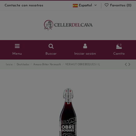
Contacte con nosotros
Español
Favoritos (
0
)
0
Menu
Buscar
Iniciar sesión
Carrito
Inicio
Destilados
Amaro-Bitter-Vermouth
VERMUT OBREBOQUES 1 L