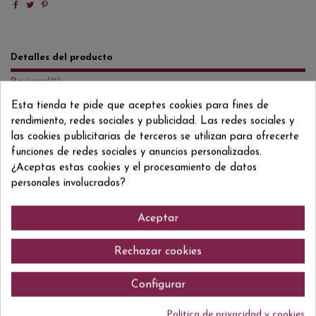
Detalles del producto
Reviews
(0)
Esta tienda te pide que aceptes cookies para fines de
Formato/Format
75 CL
rendimiento, redes sociales y publicidad. Las redes sociales y
las cookies publicitarias de terceros se utilizan para ofrecerte
Grado/Grau
13% VOL.
funciones de redes sociales y anuncios personalizados.
ean13
8437001807017
¿Aceptas estas cookies y el procesamiento de datos
personales involucrados?
Aceptar
Comentarios (0)
Rechazar cookies
Configurar
No hay reseñas de clientes en este momento.
Política de privacidad y cookies