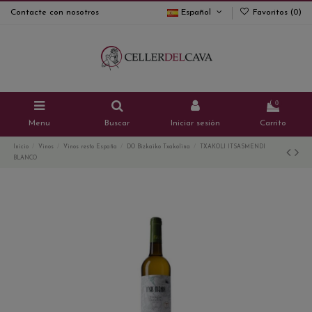
Contacte con nosotros
Español
Favoritos (
0
)
0
Menu
Buscar
Iniciar sesión
Carrito
Inicio
Vinos
Vinos resto España
DO Bizkaiko Txakolina
TXAKOLI ITSASMENDI
BLANCO