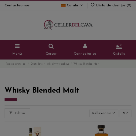
Contacteu-nos
Català
Llista de desitjos (
0
)
0
Menú
Cercar
Connectar-se
Cistella
Pàgina principal
Destil·lats
Whisky y whiskeys
Whisky Blended Malt
Whisky Blended Malt
Filtrar
Rellevància
8