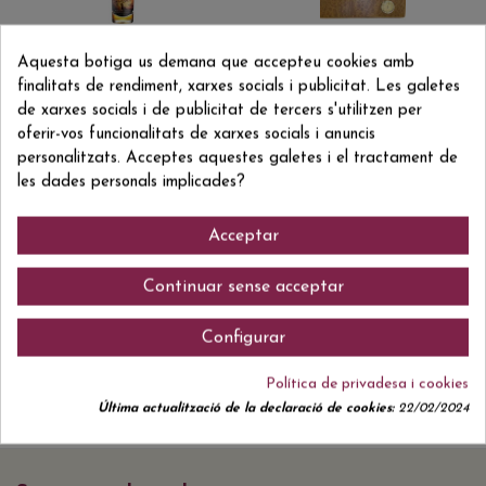
Whisky Blended Malt
Whisky Blended Malt
73,89 €
260,00 €
Aquesta botiga us demana que accepteu cookies amb
COMPASS BOX THE
LISMORE CAIXA
PEAT MONSTER
FUSTA
finalitats de rendiment, xarxes socials i publicitat. Les galetes
HUMIDIFICADOR 12
YO+ 8 YO
de xarxes socials i de publicitat de tercers s'utilitzen per
oferir-vos funcionalitats de xarxes socials i anuncis
personalitzats. Acceptes aquestes galetes i el tractament de
les dades personals implicades?
Acceptar
Continuar sense acceptar
Whisky Blended Malt
Whisky Blended Malt
26,90 €
31,94 €
SUNTORY KAKUBIN
NAKED MALT FIRST
YELLOW BLENDED
FILL SHERRY CAKS
WHISKY
BLENDED WHISKY
Configurar
Política de privadesa i cookies
Última actualització de la declaració de cookies:
22/02/2024