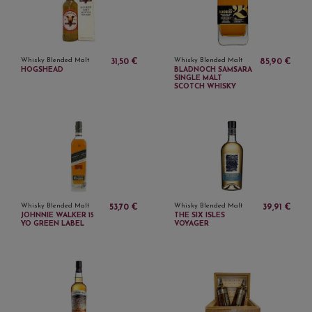
Whisky Blended Malt
Whisky Blended Malt
31,50 €
85,90 €
HOGSHEAD
BLADNOCH SAMSARA
SINGLE MALT
SCOTCH WHISKY
Whisky Blended Malt
Whisky Blended Malt
53,70 €
39,91 €
JOHNNIE WALKER 15
THE SIX ISLES
YO GREEN LABEL
VOYAGER