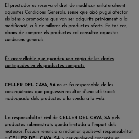
El prestador es reserva el dret de modificar unilateralment
aquestes Condicions Generals, sense que això pugui afectar
els béns o promocions que van ser adquirits prèviament a la
modificació, a fi de millorar els productes oferts. En tot cas,
abans de comprar els productes cal consultar aquestes
condicions generals.
És aconsellable que guardeu una còpia de les dades
contingudes en els productes comprats.
CELLER DEL CAVA, SA
no es fa responsable de les
conseqüències que poguessin resultar d'una utilització
inadequada dels productes a la venda a la web.
La responsabilitat civil de
CELLER DEL CAVA, SA
pels
productes subministrats queda limitada a l'import dels
mateixos, l'usuari renuncia a reclamar qualsevol responsabilitat
a
CELLER DEL CAVA, SA
> per qualsevol concepte en