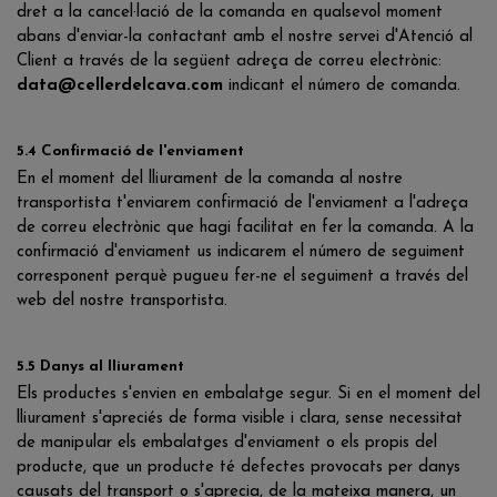
dret a la cancel·lació de la comanda en qualsevol moment
abans d'enviar-la contactant amb el nostre servei d'Atenció al
Client a través de la següent adreça de correu electrònic:
data@cellerdelcava.com
indicant el número de comanda.
5.4 Confirmació de l'enviament
En el moment del lliurament de la comanda al nostre
transportista t'enviarem confirmació de l'enviament a l'adreça
de correu electrònic que hagi facilitat en fer la comanda. A la
confirmació d'enviament us indicarem el número de seguiment
corresponent perquè pugueu fer-ne el seguiment a través del
web del nostre transportista.
5.5 Danys al lliurament
Els productes s'envien en embalatge segur. Si en el moment del
lliurament s'apreciés de forma visible i clara, sense necessitat
de manipular els embalatges d'enviament o els propis del
producte, que un producte té defectes provocats per danys
causats del transport o s'aprecia, de la mateixa manera, un