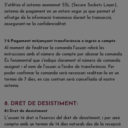
S'utilitza el sistema anomenat SSL (Secure Sockets Layer),
sistema de pagament en un entorn segur ja que permet el
xifratge de la informació transmesa durant la transacció,
assegurant-ne la confidencialitat.
7.2 Pagament mitjançant transferència o ingrés a compte
Al moment de finalitzar la comanda l'usuari rebrà les
instruccions amb el número de compte per abonar la comanda.
És fonamental que s'indiqui clarament el número de comanda
assignat i el nom de l'usuari a l'ordre de transferència. Per
poder confirmar la comanda serà necessari realitzar-la en un
termini de 7 dies, en cas contrari serà cancel·lada al nostre
sistema.
8. DRET DE DESISTIMENT:
8.1 Dret de desistiment
L'usuari té dret a l'exercici del dret de desistiment, i per això
compta amb un termini de 14 dies naturals des de la recepció