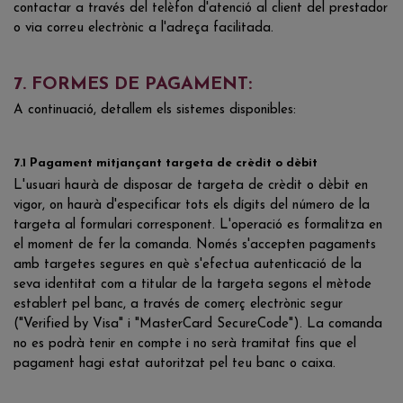
contactar a través del telèfon d'atenció al client del prestador
o via correu electrònic a l'adreça facilitada.
7. FORMES DE PAGAMENT:
A continuació, detallem els sistemes disponibles:
7.1 Pagament mitjançant targeta de crèdit o dèbit
L'usuari haurà de disposar de targeta de crèdit o dèbit en
vigor, on haurà d'especificar tots els dígits del número de la
targeta al formulari corresponent. L'operació es formalitza en
el moment de fer la comanda. Només s'accepten pagaments
amb targetes segures en què s'efectua autenticació de la
seva identitat com a titular de la targeta segons el mètode
establert pel banc, a través de comerç electrònic segur
("Verified by Visa" i "MasterCard SecureCode"). La comanda
no es podrà tenir en compte i no serà tramitat fins que el
pagament hagi estat autoritzat pel teu banc o caixa.