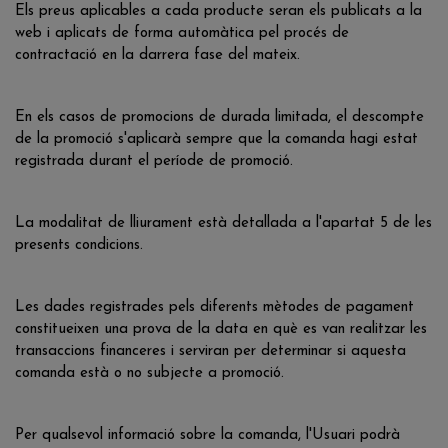
Els preus aplicables a cada producte seran els publicats a la
web i aplicats de forma automàtica pel procés de
contractació en la darrera fase del mateix.
En els casos de promocions de durada limitada, el descompte
de la promoció s'aplicarà sempre que la comanda hagi estat
registrada durant el període de promoció.
La modalitat de lliurament està detallada a l'apartat 5 de les
presents condicions.
Les dades registrades pels diferents mètodes de pagament
constitueixen una prova de la data en què es van realitzar les
transaccions financeres i serviran per determinar si aquesta
comanda està o no subjecte a promoció.
Per qualsevol informació sobre la comanda, l'Usuari podrà