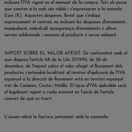
inclouen l'IVA vigent en el moment de la compra. Tots els preus
que consten a la web són vàlids i s'expressaran a la moneda
Euro (€). Aquestes despeses, llevat que s'indiqui
expressament el contrari, no inclouen les despeses d'enviament,
manipulació, embolcall, assegurança d'enviaments o altres
serveis addicionals i annexos al producte o servei adquirit.
IMPOST SOBRE EL VALOR AFEGIT: De conformitat amb el
que disposa l'article 68 de la Llei 37/1992, de 28 de
desembre, de l'impost sobre el valor afegit, el lliurament dels
productes s'entendrà localitzat al territori d'aplicació de l'IVA
espanyol si la direcció de lliurament està en territori espanyol
tret de Canàries, Ceuta i Melilla. El tipus d'IVA aplicable serà
el legalment vigent a cada moment en funció de l'article
concret de què es tracti.
L'usuari rebrà la factura juntament amb la comanda.