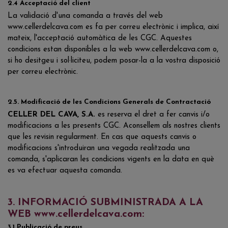
2.4 Acceptació del client
La validació d'una comanda a través del web
www.cellerdelcava.com es fa per correu electrònic i implica, així
mateix, l'acceptació automàtica de les CGC. Aquestes
condicions estan disponibles a la web www.cellerdelcava.com o,
si ho desitgeu i sol·liciteu, podem posar-la a la vostra disposició
per correu electrònic.
2.5. Modificació de les Condicions Generals de Contractació
CELLER DEL CAVA, S.A.
es reserva el dret a fer canvis i/o
modificacions a les presents CGC. Aconsellem als nostres clients
que les revisin regularment. En cas que aquests canvis o
modificacions s'introduiran una vegada realitzada una
comanda, s'aplicaran les condicions vigents en la data en què
es va efectuar aquesta comanda.
3. INFORMACIÓ SUBMINISTRADA A LA
WEB www.cellerdelcava.com:
3.1 Publicació de preus