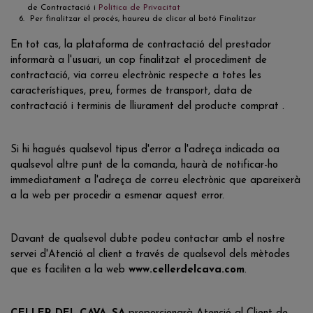
de Contractació i
Política de Privacitat
Per finalitzar el procés, haureu de clicar al botó Finalitzar
En tot cas, la plataforma de contractació del prestador
informarà a l'usuari, un cop finalitzat el procediment de
contractació, via correu electrònic respecte a totes les
característiques, preu, formes de transport, data de
contractació i terminis de lliurament del producte comprat .
Si hi hagués qualsevol tipus d'error a l'adreça indicada oa
qualsevol altre punt de la comanda, haurà de notificar-ho
immediatament a l'adreça de correu electrònic que apareixerà
a la web per procedir a esmenar aquest error.
Davant de qualsevol dubte podeu contactar amb el nostre
servei d'Atenció al client a través de qualsevol dels mètodes
que es faciliten a la web
www.cellerdelcava.com
.