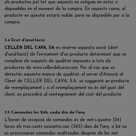
els productes pel fet que aquests no estiguin en estoc o
disponibles en el moment de la compra. En aquests casos, el
producte en qüestió estarà visible, però no disponible per a la
compra.
3.4 Dret d'anul·lació
CELLER DEL CAVA, SA
es reserva aquesta acció (dret
d'anul·lació) de l'enviament d'un producte determinat que no
compleixi els requisits de qualitat imposats a tots els
productes de www.cellerdelcava.com. Per al cas que es
detectés aquesta manca de qualitat, el servei d'Atenció al
Client de CELLER DEL CAVA, S.A. us suggerirà un producte
de reemplaçament i, si el reemplaçament no és del gust del
client, es procedirà al reintegrament del cost del producte.
3.5 Comandes les 24h, cada dia de l'any
L'horari de recepció de comandes és de vint-i-quatre (24)
hores els tres-cents seixanta-cinc (365) dies de l'any, si bé no
es processaran comandes realitzades després de les vint