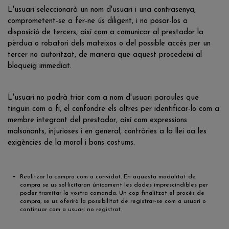
L'usuari seleccionarà un nom d'usuari i una contrasenya,
comprometent-se a fer-ne ús diligent, i no posar-los a
disposició de tercers, així com a comunicar al prestador la
pèrdua o robatori dels mateixos o del possible accés per un
tercer no autoritzat, de manera que aquest procedeixi al
bloqueig immediat.
L'usuari no podrà triar com a nom d'usuari paraules que
tinguin com a fi, el confondre els altres per identificar-lo com a
membre integrant del prestador, així com expressions
malsonants, injurioses i en general, contràries a la llei oa les
exigències de la moral i bons costums.
Realitzar la compra com a convidat. En aquesta modalitat de
compra se us sol·licitaran únicament les dades imprescindibles per
poder tramitar la vostra comanda. Un cop finalitzat el procés de
compra, se us oferirà la possibilitat de registrar-se com a usuari o
continuar com a usuari no registrat.