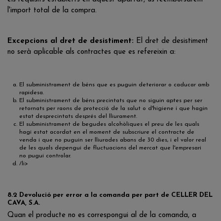
l'import total de la compra.
Excepcions al dret de desistiment:
El dret de desistiment
no serà aplicable als contractes que es refereixin a:
El subministrament de béns que es puguin deteriorar o caducar amb
rapidesa.
El subministrament de béns precintats que no siguin aptes per ser
retornats per raons de protecció de la salut o d'higiene i que hagin
estat desprecintats després del lliurament.
El subministrament de begudes alcohòliques el preu de les quals
hagi estat acordat en el moment de subscriure el contracte de
venda i que no puguin ser lliurades abans de 30 dies, i el valor real
de les quals depengui de fluctuacions del mercat que l'empresari
no pugui controlar.
/li>
8.2 Devolució per error a la comanda per part de CELLER DEL
CAVA, S.A.
Quan el producte no es correspongui al de la comanda, a