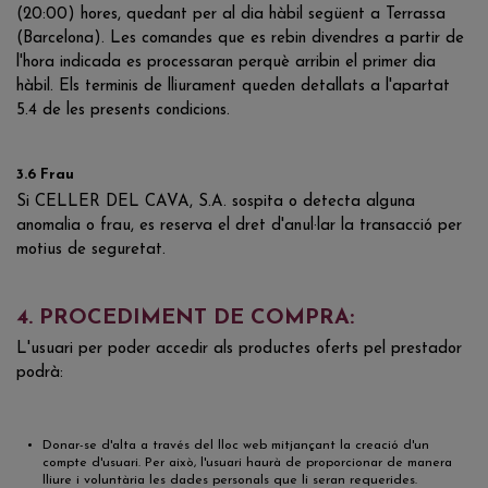
(20:00) hores, quedant per al dia hàbil següent a Terrassa
(Barcelona). Les comandes que es rebin divendres a partir de
l'hora indicada es processaran perquè arribin el primer dia
hàbil. Els terminis de lliurament queden detallats a l'apartat
5.4 de les presents condicions.
3.6 Frau
Si CELLER DEL CAVA, S.A. sospita o detecta alguna
anomalia o frau, es reserva el dret d'anul·lar la transacció per
motius de seguretat.
4. PROCEDIMENT DE COMPRA:
L'usuari per poder accedir als productes oferts pel prestador
podrà:
Donar-se d'alta a través del lloc web mitjançant la creació d'un
compte d'usuari. Per això, l'usuari haurà de proporcionar de manera
lliure i voluntària les dades personals que li seran requerides.