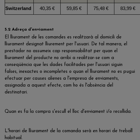
Switzerland
40,35 €
59,85 €
75,48 €
83,99 €
5.2 Adreça d'enviament
El lliurament de les comandes es realitzarà al domicili de
lliurament designat lliurement per l'usuari. De tal manera, el
prestador no assumeix cap responsabilitat per quan el
lliurament del producte no arribi a realitzar-se com a
conseqüència que les dades facilitades per l'usuari siguin
falses, inexactes o incompletes o quan el lliurament no es pugui
efectuar per causes alienes a l'empresa de enviaments,
assignada a aquest efecte, com ho és l'absència del
destinatari.
Quan es fa la compra s'escull el lloc d'enviament i/o recollida.
L'horari de lliurament de la comanda serà en horari de treball
habitual.