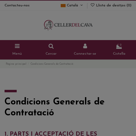
Contacteu-nos
Català
Llista de desitjos (
0
)
0
Menú
Cercar
Connectar-se
Cistella
Pàgina principal
Condicions Generals de Contratació
Condicions Generals de
Contratació
1. PARTS I ACCEPTACIÓ DE LES