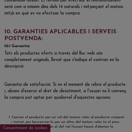
consumidor-usuari. El termini per efectuar el reemborsament
serà com a màxim dins dels 14 naturals i mitjançant el mateix
mitjà en què es va efectuar la compra.
10. GARANTIES APLICABLES I SERVEIS
POSTVENDA:
10.1 Garantia
Tots els productes oferts a través del lloc web són
completament originals, llevat que s'indiqui el contrari en la
descripció.
Garantia de satisfacció: Si en el moment de rebre el producte
i, abans d'exercir el dret de desistiment, a l'usuari no li convenç
la compra pot optar per qualsevol d'aquestes opcions:
Canviar el producte per un val del mateix valor al producte comprat
i tornat, per bescanviar-lo per un altre del mateix valor (si el preu
del producte fos superior al del val, l'usuari haurà d'abonar la
Consentiment de cookies
diferència),