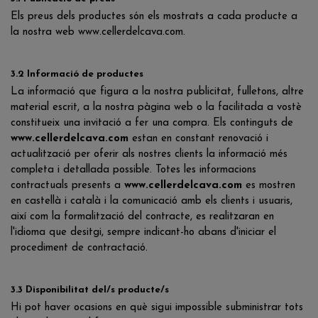
Els preus dels productes són els mostrats a cada producte a
la nostra web www.cellerdelcava.com.
3.2 Informació de productes
La informació que figura a la nostra publicitat, fulletons, altre
material escrit, a la nostra pàgina web o la facilitada a vostè
constitueix una invitació a fer una compra. Els continguts de
www.cellerdelcava.com
estan en constant renovació i
actualització per oferir als nostres clients la informació més
completa i detallada possible. Totes les informacions
contractuals presents a
www.cellerdelcava.com
es mostren
en castellà i català i la comunicació amb els clients i usuaris,
així com la formalització del contracte, es realitzaran en
l'idioma que desitgi, sempre indicant-ho abans d'iniciar el
procediment de contractació.
3.3 Disponibilitat del/s producte/s
Hi pot haver ocasions en què sigui impossible subministrar tots