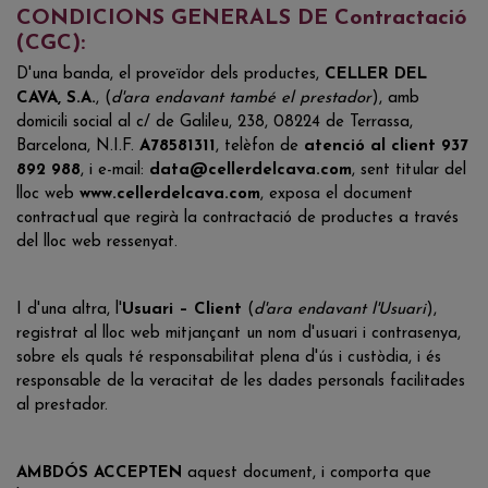
CONDICIONS GENERALS DE Contractació
(CGC):
D'una banda, el proveïdor dels productes,
CELLER DEL
CAVA, S.A.
, (
d'ara endavant també el prestador
), amb
domicili social al c/ de Galileu, 238, 08224 de Terrassa,
Barcelona, N.I.F.
A78581311
, telèfon de
atenció al client 937
892 988
, i e-mail:
data@cellerdelcava.com
, sent titular del
lloc web
www.cellerdelcava.com
, exposa el document
contractual que regirà la contractació de productes a través
del lloc web ressenyat.
I d'una altra, l'
Usuari – Client
(
d'ara endavant l'Usuari
),
registrat al lloc web mitjançant un nom d'usuari i contrasenya,
sobre els quals té responsabilitat plena d'ús i custòdia, i és
responsable de la veracitat de les dades personals facilitades
al prestador.
AMBDÓS ACCEPTEN
aquest document, i comporta que