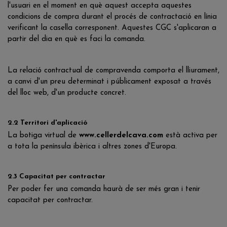
l'usuari en el moment en què aquest accepta aquestes
condicions de compra durant el procés de contractació en línia
verificant la casella corresponent. Aquestes CGC s'aplicaran a
partir del dia en què es faci la comanda.
La relació contractual de compravenda comporta el lliurament,
a canvi d'un preu determinat i públicament exposat a través
del lloc web, d'un producte concret.
2.2 Territori d'aplicació
La botiga virtual de
www.cellerdelcava.com
està activa per
a tota la península ibèrica i altres zones d'Europa.
2.3 Capacitat per contractar
Per poder fer una comanda haurà de ser més gran i tenir
capacitat per contractar.