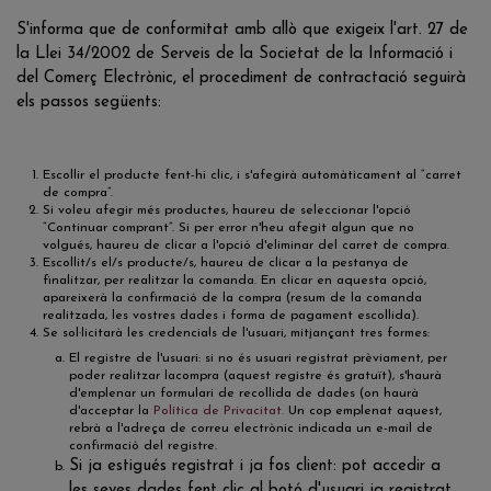
S'informa que de conformitat amb allò que exigeix l'art. 27 de
la Llei 34/2002 de Serveis de la Societat de la Informació i
del Comerç Electrònic, el procediment de contractació seguirà
els passos següents:
Escollir el producte fent-hi clic, i s'afegirà automàticament al “carret
de compra”.
Si voleu afegir més productes, haureu de seleccionar l'opció
“Continuar comprant”. Si per error n'heu afegit algun que no
volgués, haureu de clicar a l'opció d'eliminar del carret de compra.
Escollit/s el/s producte/s, haureu de clicar a la pestanya de
finalitzar, per realitzar la comanda. En clicar en aquesta opció,
apareixerà la confirmació de la compra (resum de la comanda
realitzada, les vostres dades i forma de pagament escollida).
Se sol·licitarà les credencials de l'usuari, mitjançant tres formes:
El registre de l'usuari: si no és usuari registrat prèviament, per
poder realitzar lacompra (aquest registre és gratuït), s'haurà
d'emplenar un formulari de recollida de dades (on haurà
d'acceptar la
Política de Privacitat.
Un cop emplenat aquest,
rebrà a l'adreça de correu electrònic indicada un e-mail de
confirmació del registre.
Si ja estigués registrat i ja fos client: pot accedir a
les seves dades fent clic al botó d'usuari ja registrat,