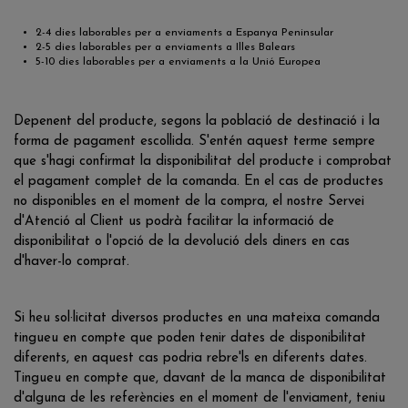
2-4 dies laborables per a enviaments a Espanya Peninsular
2-5 dies laborables per a enviaments a Illes Balears
5-10 dies laborables per a enviaments a la Unió Europea
Depenent del producte, segons la població de destinació i la
forma de pagament escollida. S'entén aquest terme sempre
que s'hagi confirmat la disponibilitat del producte i comprobat
el pagament complet de la comanda. En el cas de productes
no disponibles en el moment de la compra, el nostre Servei
d'Atenció al Client us podrà facilitar la informació de
disponibilitat o l'opció de la devolució dels diners en cas
d'haver-lo comprat.
Si heu sol·licitat diversos productes en una mateixa comanda
tingueu en compte que poden tenir dates de disponibilitat
diferents, en aquest cas podria rebre'ls en diferents dates.
Tingueu en compte que, davant de la manca de disponibilitat
d'alguna de les referències en el moment de l'enviament, teniu