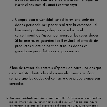
inserir el seu nom d'usuari i contrasenya
Compra com a Convidat: se sol·liciten una sèrie de
dades personals per poder realitzar la comanda i el
lliurament posterior, i després se sol·licita el
consentiment de l'usuari per guardar les seves dades.
Si ho presta, es guarden i se li enviarà informació de
productes si així ho permet, si no les dades es
guardaran per a futures compres només.
S'han de revisar els controls d'spam i de correu no desitjat
de la safata d'entrada del correu electrònic i verificar
sempre que les dades del contacte que proporcioneu són
correctes.
Un cop registrat, apareixerà una pantalla d'observacions, on podreu
indicar l'horari de lliurament; una casella de verificació que haurà
de marcar-la ja que és l'acceptació d'aquestes Clàusules Generals