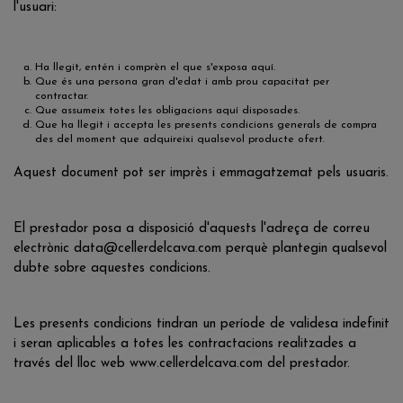
l'usuari:
Ha llegit, entén i comprèn el que s'exposa aquí.
Que és una persona gran d'edat i amb prou capacitat per
contractar.
Que assumeix totes les obligacions aquí disposades.
Que ha llegit i accepta les presents condicions generals de compra
des del moment que adquireixi qualsevol producte ofert.
Aquest document pot ser imprès i emmagatzemat pels usuaris.
El prestador posa a disposició d'aquests l'adreça de correu
electrònic data@cellerdelcava.com perquè plantegin qualsevol
dubte sobre aquestes condicions.
Les presents condicions tindran un període de validesa indefinit
i seran aplicables a totes les contractacions realitzades a
través del lloc web www.cellerdelcava.com del prestador.