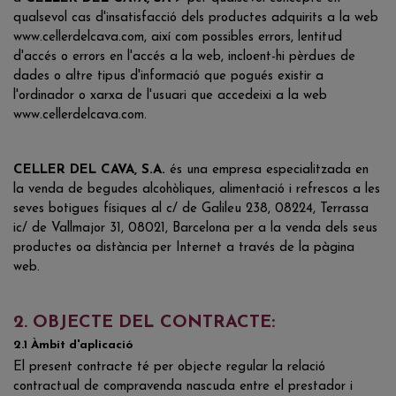
qualsevol cas d'insatisfacció dels productes adquirits a la web
www.cellerdelcava.com, així com possibles errors, lentitud
d'accés o errors en l'accés a la web, incloent-hi pèrdues de
dades o altre tipus d'informació que pogués existir a
l'ordinador o xarxa de l'usuari que accedeixi a la web
www.cellerdelcava.com.
CELLER DEL CAVA, S.A.
és una empresa especialitzada en
la venda de begudes alcohòliques, alimentació i refrescos a les
seves botigues físiques al c/ de Galileu 238, 08224, Terrassa
ic/ de Vallmajor 31, 08021, Barcelona per a la venda dels seus
productes oa distància per Internet a través de la pàgina
web.
2. OBJECTE DEL CONTRACTE:
2.1 Àmbit d'aplicació
El present contracte té per objecte regular la relació
contractual de compravenda nascuda entre el prestador i