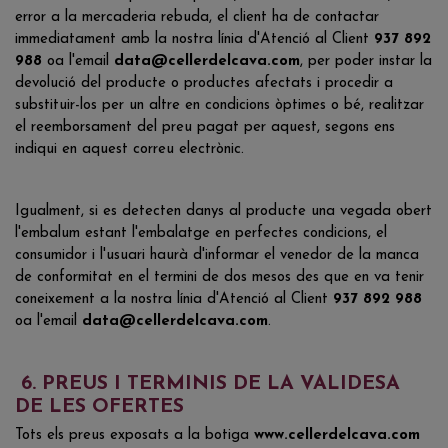
error a la mercaderia rebuda, el client ha de contactar
immediatament amb la nostra línia d'Atenció al Client
937 892
988
oa l'email
data@cellerdelcava.com
, per poder instar la
devolució del producte o productes afectats i procedir a
substituir-los per un altre en condicions òptimes o bé, realitzar
el reemborsament del preu pagat per aquest, segons ens
indiqui en aquest correu electrònic.
Igualment, si es detecten danys al producte una vegada obert
l'embalum estant l'embalatge en perfectes condicions, el
consumidor i l'usuari haurà d'informar el venedor de la manca
de conformitat en el termini de dos mesos des que en va tenir
coneixement a la nostra línia d'Atenció al Client
937 892 988
oa l'email
data@cellerdelcava.com
.
6. PREUS I TERMINIS DE LA VALIDESA
DE LES OFERTES
Tots els preus exposats a la botiga
www.cellerdelcava.com