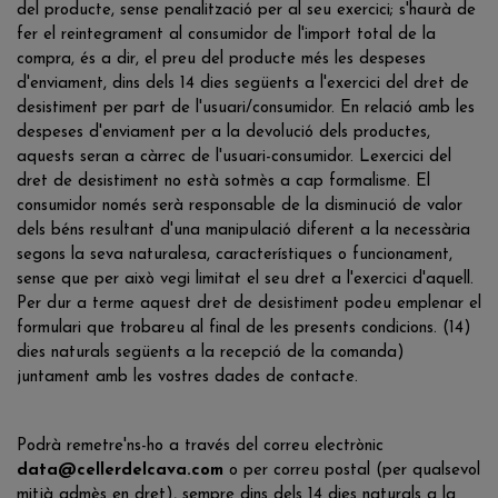
del producte, sense penalització per al seu exercici; s'haurà de
fer el reintegrament al consumidor de l'import total de la
compra, és a dir, el preu del producte més les despeses
d'enviament, dins dels 14 dies següents a l'exercici del dret de
desistiment per part de l'usuari/consumidor. En relació amb les
despeses d'enviament per a la devolució dels productes,
aquests seran a càrrec de l'usuari-consumidor. Lexercici del
dret de desistiment no està sotmès a cap formalisme. El
consumidor només serà responsable de la disminució de valor
dels béns resultant d'una manipulació diferent a la necessària
segons la seva naturalesa, característiques o funcionament,
sense que per això vegi limitat el seu dret a l'exercici d'aquell.
Per dur a terme aquest dret de desistiment podeu emplenar el
formulari que trobareu al final de les presents condicions. (14)
dies naturals següents a la recepció de la comanda)
juntament amb les vostres dades de contacte.
Podrà remetre'ns-ho a través del correu electrònic
data@cellerdelcava.com
o per correu postal (per qualsevol
mitjà admès en dret), sempre dins dels 14 dies naturals a la