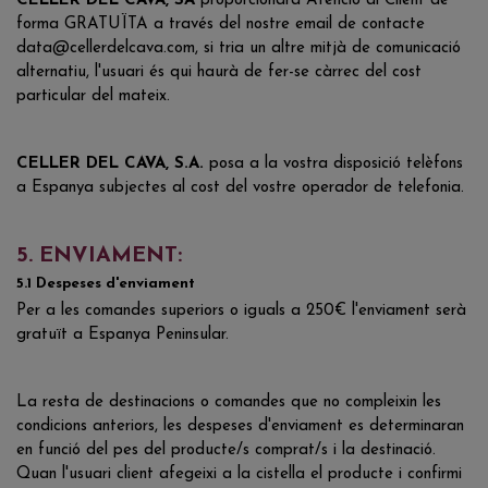
CELLER DEL CAVA, SA
proporcionarà Atenció al Client de
forma GRATUÏTA a través del nostre email de contacte
data@cellerdelcava.com, si tria un altre mitjà de comunicació
alternatiu, l'usuari és qui haurà de fer-se càrrec del cost
particular del mateix.
CELLER DEL CAVA, S.A.
posa a la vostra disposició telèfons
a Espanya subjectes al cost del vostre operador de telefonia.
5. ENVIAMENT:
5.1 Despeses d'enviament
Per a les comandes superiors o iguals a 250€ l'enviament serà
gratuït a Espanya Peninsular.
La resta de destinacions o comandes que no compleixin les
condicions anteriors, les despeses d'enviament es determinaran
en funció del pes del producte/s comprat/s i la destinació.
Quan l'usuari client afegeixi a la cistella el producte i confirmi