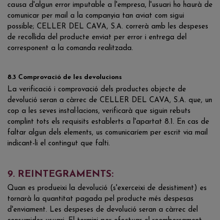
causa d'algun error imputable a l'empresa, l'usuari ho haurà de
comunicar per mail a la companyia tan aviat com sigui
possible; CELLER DEL CAVA, S.A. correrà amb les despeses
de recollida del producte enviat per error i entrega del
corresponent a la comanda realitzada.
8.3 Comprovació de les devolucions
La verificació i comprovació dels productes objecte de
devolució seran a càrrec de CELLER DEL CAVA, S.A. que, un
cop a les seves instal·lacions, verificarà que siguin rebuts
complint tots els requisits establerts a l'apartat 8.1. En cas de
faltar algun dels elements, us comunicaríem per escrit via mail
indicant-li el contingut que falti.
9. REINTEGRAMENTS:
Quan es produeixi la devolució (s'exerceixi de desistiment) es
tornarà la quantitat pagada pel producte més despesas
d'enviament. Les despeses de devolució seran a càrrec del