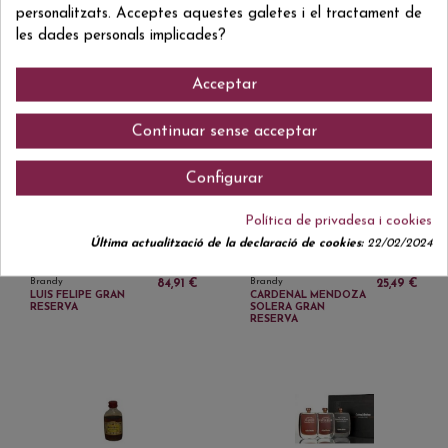
personalitzats. Acceptes aquestes galetes i el tractament de
les dades personals implicades?
Acceptar
Brandy
Brandy
163,70 €
25,95 €
TRES MIL BOTELLAS
LEPANTO 12 SHERRY
XIMENEZ SPINOLA
CASK
Continuar sense acceptar
Configurar
Política de privadesa i cookies
Última actualització de la declaració de cookies:
22/02/2024
Brandy
Brandy
84,91 €
25,49 €
LUIS FELIPE GRAN
CARDENAL MENDOZA
RESERVA
SOLERA GRAN
RESERVA