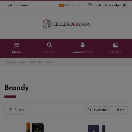
Contacteu-nos
Català
Llista de desitjos (
0
)
0
Menú
Cercar
Connectar-se
Cistella
Pàgina principal
Destil·lats
Brandy
Brandy
Filtrar
Rellevància
24