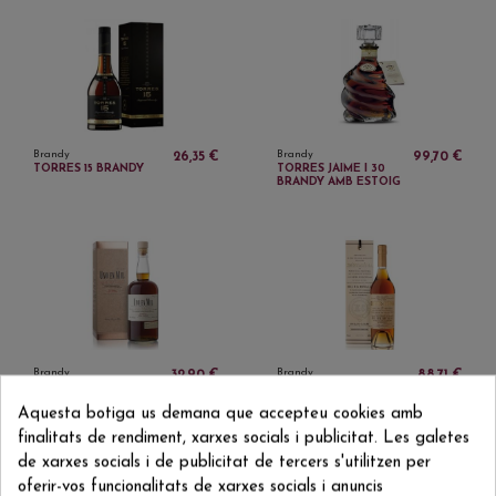
Brandy
Brandy
26,35 €
99,70 €
TORRES 15 BRANDY
TORRES JAIME I 30
BRANDY AMB ESTOIG
Brandy
Brandy
32,90 €
88,71 €
UNO EN MIL SOLERA
DIEZ MIL BOTELLAS
GRAN RESERVA
XIMENEZ SPINOLA
Aquesta botiga us demana que accepteu cookies amb
finalitats de rendiment, xarxes socials i publicitat. Les galetes
de xarxes socials i de publicitat de tercers s'utilitzen per
oferir-vos funcionalitats de xarxes socials i anuncis