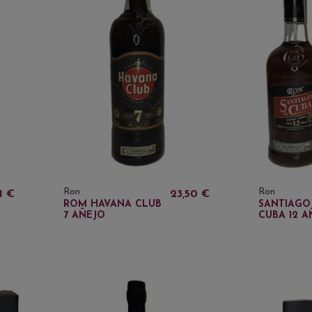
Ron
Ron
71 €
23,50 €
ROM HAVANA CLUB
SANTIAGO
7 AÑEJO
CUBA 12 