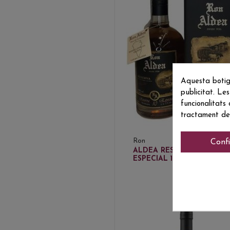
Aquesta botig
publicitat. Les
funcionalitats
tractament de
Ron
Conf
39,4
ALDEA RESERVA
ESPECIAL 10 ANYS