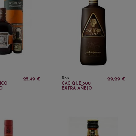
Ron
25,49 €
29,29 €
ICO
CACIQUE 500
O
EXTRA AÑEJO