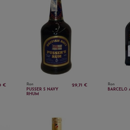
Ron
Ron
0 €
29,71 €
PUSSER S NAVY
BARCELO 
RHUM