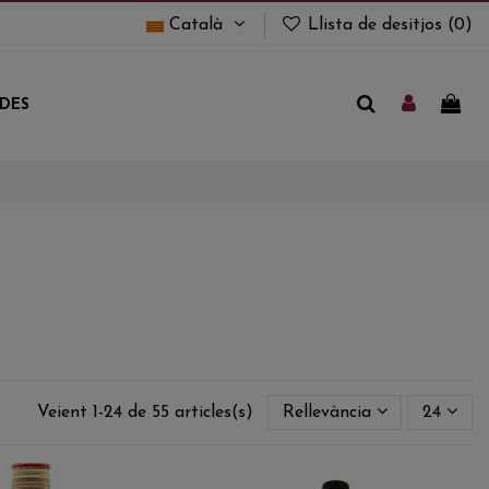
Català
Llista de desitjos (
0
)
UDES
Veient 1-24 de 55 articles(s)
Rellevància
24