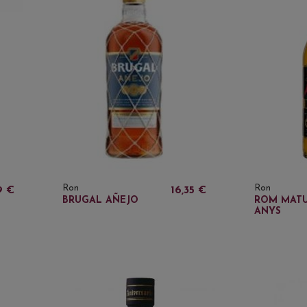
Ron
Ron
9 €
16,35 €
BRUGAL AÑEJO
ROM MATU
ANYS