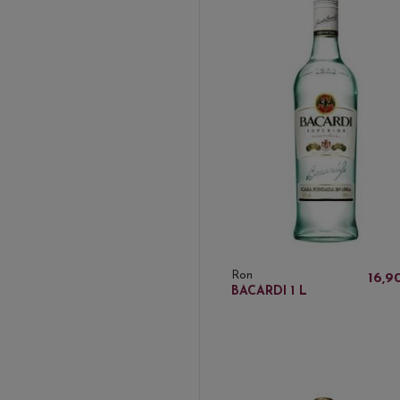
Ron
16,9
BACARDI 1 L