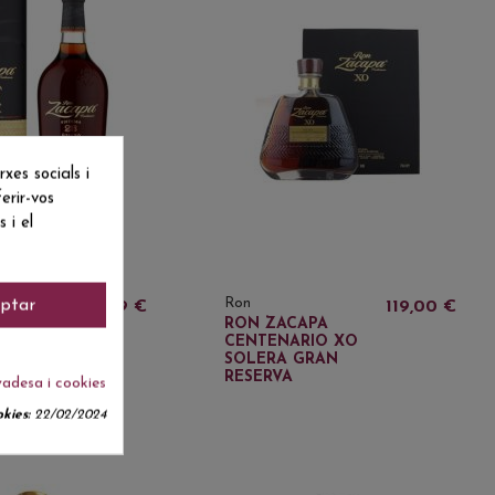
es socials i
erir-vos
 i el
Ron
ptar
49,69 €
119,00 €
RAN
RON ZACAPA
CENTENARIO XO
SOLERA GRAN
RESERVA
vadesa i cookies
kies:
22/02/2024