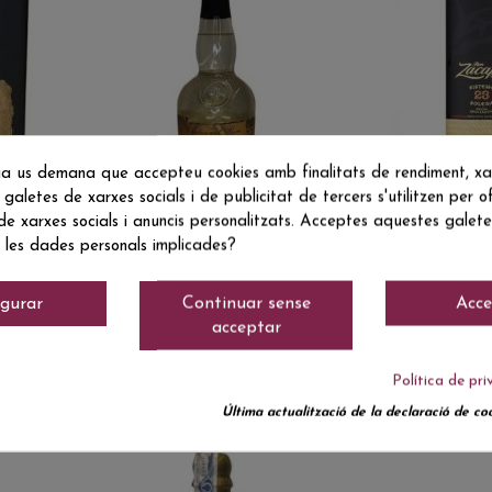
a us demana que accepteu cookies amb finalitats de rendiment, xarx
 galetes de xarxes socials i de publicitat de tercers s'utilitzen per of
 de xarxes socials i anuncis personalitzats. Acceptes aquestes galetes
 les dades personals implicades?
Ron
Ron
igurar
Continuar sense
Acce
9 €
15,90 €
PLANTATION 3
ZACAPA G
acceptar
STARS
RESERVA
Política de pri
Última actualització de la declaració de coo