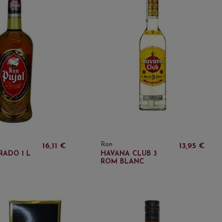
Ron
16,11 €
13,95 €
RADO 1 L
HAVANA CLUB 3
ROM BLANC