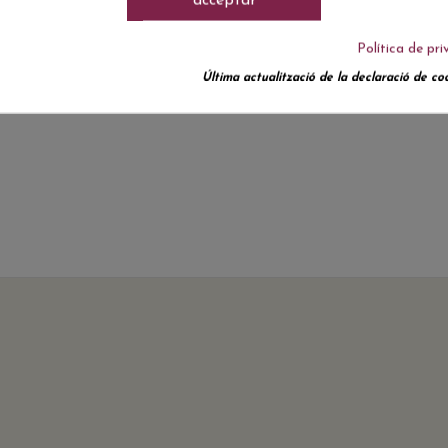
acceptar
Política de pri
Última actualització de la declaració de coo
Actualment no hi ha ressenyes de clients.