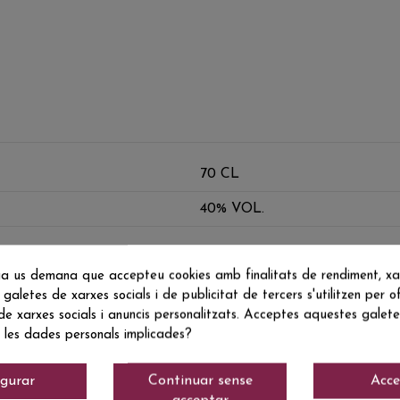
70 CL
40% VOL.
a us demana que accepteu cookies amb finalitats de rendiment, xarx
 galetes de xarxes socials i de publicitat de tercers s'utilitzen per of
 de xarxes socials i anuncis personalitzats. Acceptes aquestes galetes
 les dades personals implicades?
igurar
Continuar sense
Acce