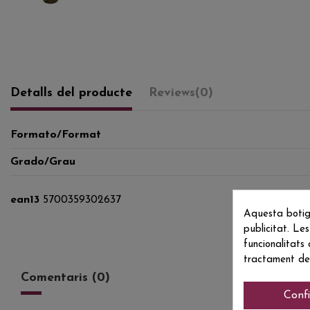
Detalls del producte
Reviews
(0)
Formato/Format
Grado/Grau
ean13
5700359302637
Aquesta botig
publicitat. Les
funcionalitats
tractament de
Comentaris (0)
Conf