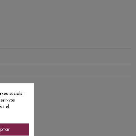
es socials i
erir-vos
 i el
ptar