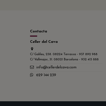
Contacta
Celler del Cava
C/ Galileu, 238. 08224 Terrassa - 937 892 988
C/ Vallmajor, 31. 08021 Barcelona - 932 413 888
info@cellerdelcava.com
629 144 239