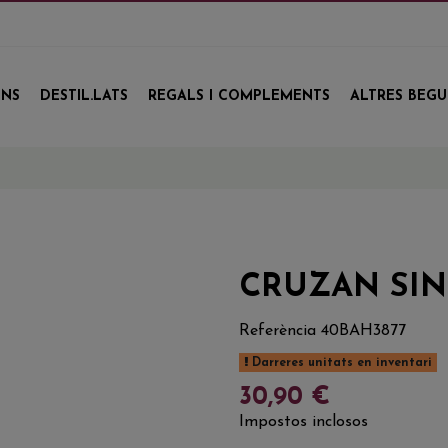
INS
DESTIL.LATS
REGALS I COMPLEMENTS
ALTRES BEG
CRUZAN SIN
Referència
40BAH3877
Darreres unitats en inventari
30,90 €
Impostos inclosos