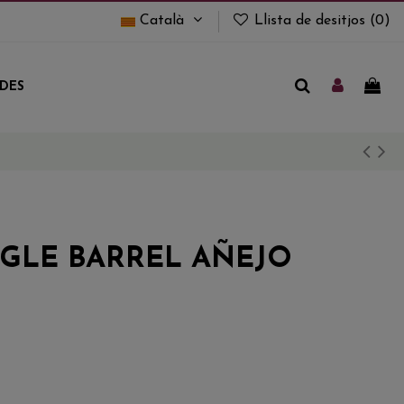
Català
Llista de desitjos (
0
)
UDES
GLE BARREL AÑEJO