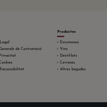
Productes
 Legal
Escumosos
Generals de Contratació
Vins
Privacitat
Destil·lats
 Cookies
Cerveses
'accessibilitat
Altres begudes