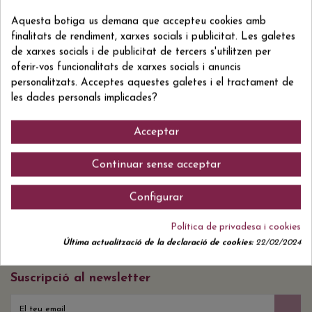
DO Bierzo
DO Bierzo
52,70 €
28,89 €
Aquesta botiga us demana que accepteu cookies amb
CORULLON 2021
LA REVELIA EMILIO
finalitats de rendiment, xarxes socials i publicitat. Les galetes
NEGRE
MORO BLANC
de xarxes socials i de publicitat de tercers s'utilitzen per
oferir-vos funcionalitats de xarxes socials i anuncis
personalitzats. Acceptes aquestes galetes i el tractament de
les dades personals implicades?
Acceptar
DO Bierzo
DO Bierzo
29,90 €
7,74 €
Continuar sense acceptar
POULA CASA
PETIT PITTACUM NEGRE
AURORA NEGRE
Configurar
Política de privadesa i cookies
Última actualització de la declaració de cookies:
22/02/2024
Suscripció al newsletter