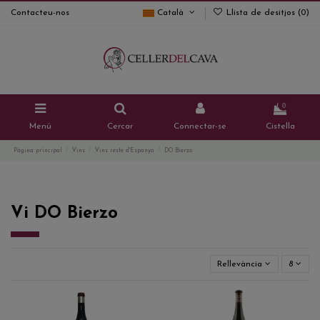
Contacteu-nos
Català
Llista de desitjos (
0
)
0
Menú
Cercar
Connectar-se
Cistella
Pàgina principal
Vins
Vins reste d'Espanya
DO Bierzo
Vi DO Bierzo
Rellevància
8