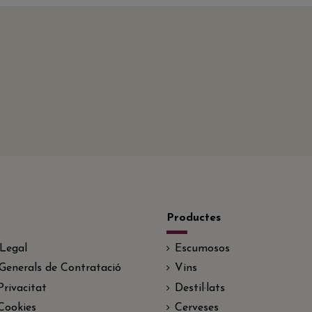
Productes
 Legal
Escumosos
Generals de Contratació
Vins
Privacitat
Destil·lats
 Cookies
Cerveses