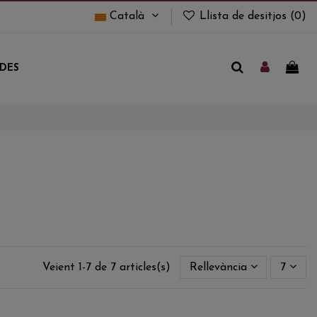
Català
Llista de desitjos (
0
)
UDES
Veient 1-7 de 7 articles(s)
Rellevància
7