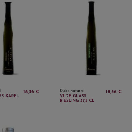
l
Dulce natural
18,36 €
18,36 €
SS XAREL
VI DE GLASS
RIESLING 37,5 CL