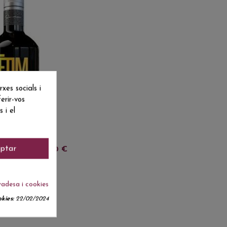
es socials i
erir-vos
 i el
l
ptar
8,70 €
DANA
0 CL
vadesa i cookies
kies:
22/02/2024