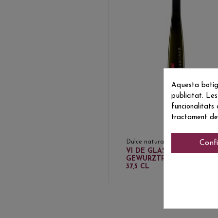
Aquesta botig
publicitat. Les
funcionalitats
tractament de
Dulce natural
Conf
18,3
VI DE GLASS
GEWURZTRAMINER
37,5 CL