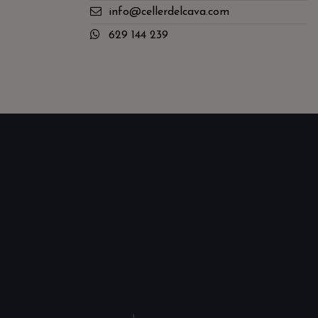
info@cellerdelcava.com
629 144 239