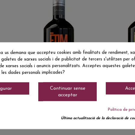
a us demana que accepteu cookies amb finalitats de rendiment, xarx
 galetes de xarxes socials i de publicitat de tercers s'utilitzen per of
 de xarxes socials i anuncis personalitzats. Acceptes aquestes galetes
 les dades personals implicades?
Dulce natural
Dulce natura
igurar
Continuar sense
Acce
6 €
8,70 €
ETIM TARDANA
ETIM TAR
acceptar
NEGRE 50 CL
BLANCA 5
Política de pri
Última actualització de la declaració de coo