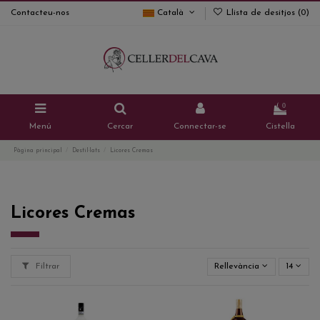
Contacteu-nos
Català
Llista de desitjos (
0
)
0
Menú
Cercar
Connectar-se
Cistella
Pàgina principal
Destil·lats
Licores Cremas
Licores Cremas
Filtrar
Rellevància
14