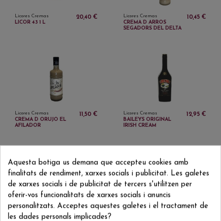
Licores Cremas
Licores Cremas
20,40 €
10,45 €
LICOR 43 1 L
CREMA D ARROS
SEGADORS DEL DELTA
Licores Cremas
Licores Cremas
11,50 €
12,95 €
CREMA D ORUJO EL
BAILEYS ORIGINAL
AFILADOR
IRISH CREAM
Aquesta botiga us demana que accepteu cookies amb
finalitats de rendiment, xarxes socials i publicitat. Les galetes
de xarxes socials i de publicitat de tercers s'utilitzen per
oferir-vos funcionalitats de xarxes socials i anuncis
personalitzats. Acceptes aquestes galetes i el tractament de
Licores Cremas
Licores Cremas
14,40 €
12,95 €
les dades personals implicades?
FRANGELICO
CREMA DE RATAFIA DE