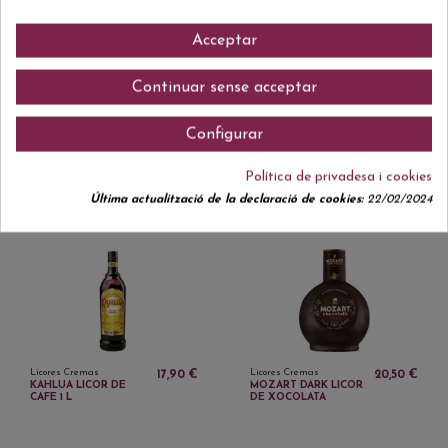
AVELLANA
NURIA
Acceptar
Continuar sense acceptar
Configurar
Política de privadesa i cookies
Licores Cremas
Licores Cremas
8,49 €
19,70 €
MAXICA CREMA
CREMA D ORUJO
Última actualització de la declaració de cookies:
22/02/2024
TEQUILA STRAWBERRY
LANDMARA
Licores Cremas
Licores Cremas
17,90 €
20,50 €
KAHLUA LICOR DE
MOZART DARK LICOR
CAFE 1 L
DE XOCOLATA