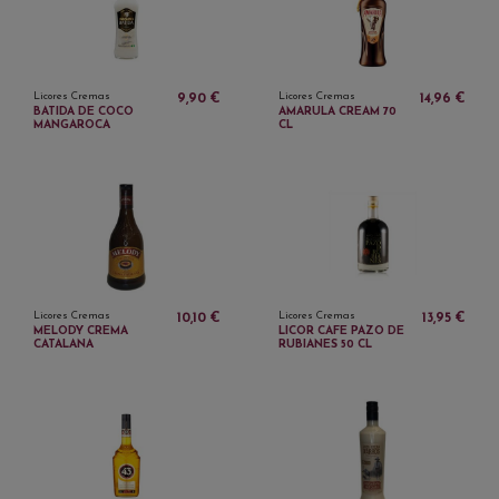
Licores Cremas
Licores Cremas
9,90 €
14,96 €
BATIDA DE COCO
AMARULA CREAM 70
MANGAROCA
CL
Licores Cremas
Licores Cremas
10,10 €
13,95 €
MELODY CREMA
LICOR CAFE PAZO DE
CATALANA
RUBIANES 50 CL