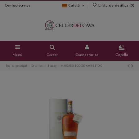
Contacteu-nos
Català
Llista de desitjos (
0
)
0
Menú
Cercar
Connectar-se
Cistella
Pàgina principal
Destil·lats
Brandy
MASCARO EGO XO AMB ESTOIG