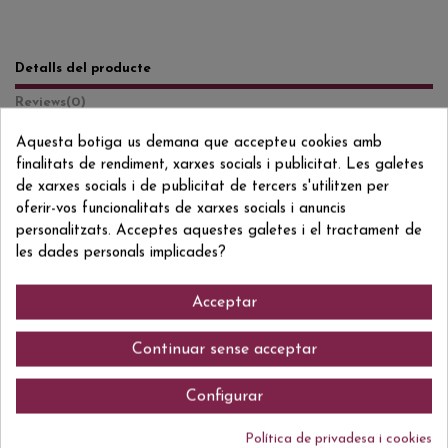
Detalls del producte
Reviews
(0)
Aquesta botiga us demana que accepteu cookies amb
Formato/Format
70 CL
finalitats de rendiment, xarxes socials i publicitat. Les galetes
Grado/Grau
40% VOL.
de xarxes socials i de publicitat de tercers s'utilitzen per
oferir-vos funcionalitats de xarxes socials i anuncis
ean13
8423426000102
personalitzats. Acceptes aquestes galetes i el tractament de
les dades personals implicades?
Acceptar
Comentaris (0)
Continuar sense acceptar
Configurar
Actualment no hi ha ressenyes de clients.
Política de privadesa i cookies