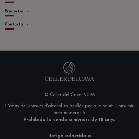
Productes
Contacta
© Celler del Cava, 2026
L'abús del consum d'alcohol és perillós per a la salut. Consumiu
amb moderació.
-
Prohibida la venda a menors de 18 anys
-
Botiga adherida a