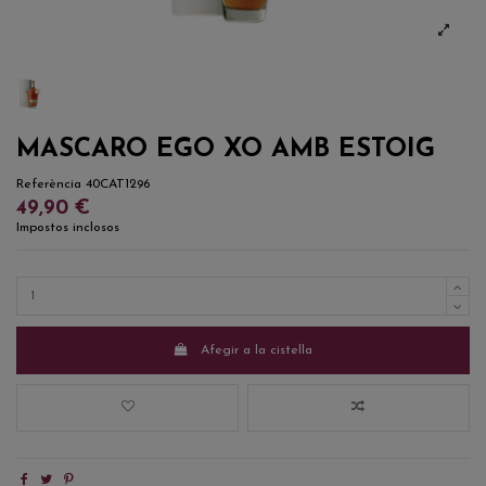
MASCARO EGO XO AMB ESTOIG
Referència
40CAT1296
49,90 €
Impostos inclosos
Afegir a la cistella