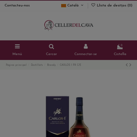
Contacteu-nos
Català
Llista de desitjos (
0
)
0
Menú
Cercar
Connectar-se
Cistella
Pàgina principal
Destil·lats
Brandy
CARLOS I PX C/E