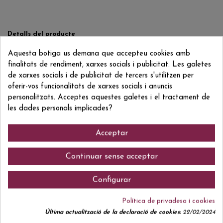
Detalls del producte
Reviews
(0)
Aquesta botiga us demana que accepteu cookies amb
finalitats de rendiment, xarxes socials i publicitat. Les galetes
de xarxes socials i de publicitat de tercers s'utilitzen per
ean13
8410337088084
oferir-vos funcionalitats de xarxes socials i anuncis
personalitzats. Acceptes aquestes galetes i el tractament de
les dades personals implicades?
Comentaris (0)
Acceptar
Continuar sense acceptar
Actualment no hi ha ressenyes de clients.
Configurar
Política de privadesa i cookies
Última actualització de la declaració de cookies:
22/02/2024