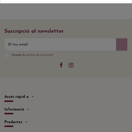
Suscripció al newsletter
Accepto la
política de privacitat
Accés ràpid a
Informació
Productes