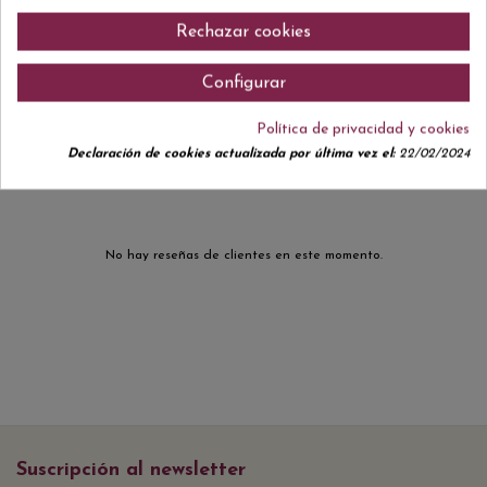
notas de vainilla. En boca es largo, redondo y equilibrado, manteniendo
Rechazar cookies
una elegante frescura que lo convierte en un vino muy gastronómico.
Configurar
Comentarios (0)
Política de privacidad y cookies
Declaración de cookies actualizada por última vez el:
22/02/2024
No hay reseñas de clientes en este momento.
Suscripción al newsletter