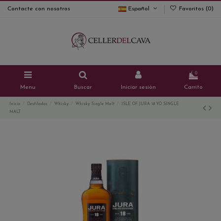
Contacte con nosotros
Español
Favoritos (
0
)
0
Menu
Buscar
Iniciar sesión
Carrito
Inicio
Destilados
Whisky
Whisky Single Malt
ISLE OF JURA 18 YO SINGLE
MALT