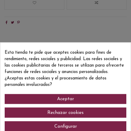
Descripción
Esta tienda te pide que aceptes cookies para fines de
Detalles del producto
rendimiento, redes sociales y publicidad. Las redes sociales y
Reviews
(0)
las cookies publicitarias de terceros se utilizan para ofrecerte
funciones de redes sociales y anuncios personalizados.
Después de envejecer 31 largos años en barricas de Bourbon, es dejado
¿Aceptas estas cookies y el procesamiento de datos
tal cual sale de la barrica, con toda su fuerza, sus aromas y sabores, y su
personales involucrados?
color natural para ser puesto en la colección Cask Strenght de Signatory.
Aceptar
Comentarios (0)
Rechazar cookies
Configurar