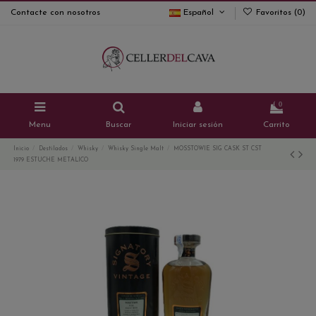
Contacte con nosotros
Español
Favoritos (
0
)
0
Menu
Buscar
Iniciar sesión
Carrito
Inicio
Destilados
Whisky
Whisky Single Malt
MOSSTOWIE SIG CASK ST CST
1979 ESTUCHE METALICO