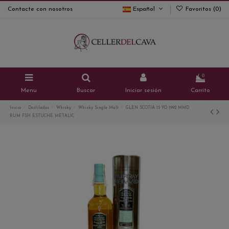
Contacte con nosotros
Español
Favoritos (
0
)
0
Menu
Buscar
Iniciar sesión
Carrito
Inicio
Destilados
Whisky
Whisky Single Malt
GLEN SCOTIA 15 YO 1992 MMD
RUM FSH ESTUCHE METALIC