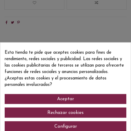
Descripción
Esta tienda te pide que aceptes cookies para fines de
Detalles del producto
rendimiento, redes sociales y publicidad. Las redes sociales y
Reviews
(0)
las cookies publicitarias de terceros se utilizan para ofrecerte
funciones de redes sociales y anuncios personalizados.
Destilado en Glen Scotia. Envejecido en barricas de Bourbon.
¿Aceptas estas cookies y el procesamiento de datos
Seleccionado por Murray McDavis. Terminado en barricas de Ron. 1400
personales involucrados?
botellas presentadas sin filtrar y con su color natural.
Aceptar
Comentarios (0)
Rechazar cookies
Configurar