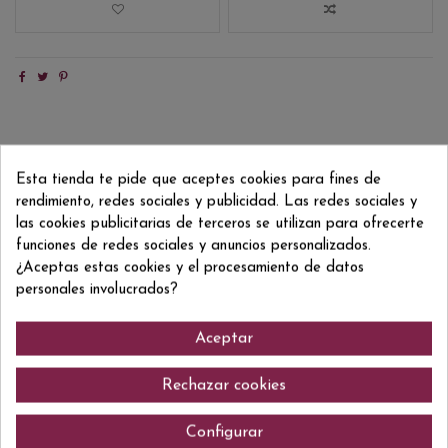
Descripción
Esta tienda te pide que aceptes cookies para fines de
Detalles del producto
rendimiento, redes sociales y publicidad. Las redes sociales y
Reviews
(0)
las cookies publicitarias de terceros se utilizan para ofrecerte
funciones de redes sociales y anuncios personalizados.
Partida especial destilada en 1977 que estuvo enveciendo los últimos 90
¿Aceptas estas cookies y el procesamiento de datos
meses en barrica de Oloroso de Jerez. Solo se hicieron 670 botellas para
personales involucrados?
esta colección irrepetible.
Aceptar
Comentarios (0)
Rechazar cookies
Configurar