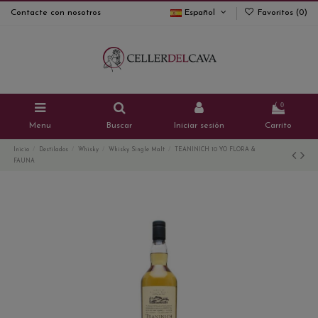
Contacte con nosotros
Español
Favoritos (
0
)
0
Menu
Buscar
Iniciar sesión
Carrito
Inicio
Destilados
Whisky
Whisky Single Malt
TEANINICH 10 YO FLORA &
FAUNA