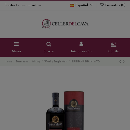
Contacte con nosotros
Español
Favoritos (
0
)
0
Menu
Buscar
Iniciar sesión
Carrito
Inicio
Destilados
Whisky
Whisky Single Malt
BUNNAHABHAIN 12 YO