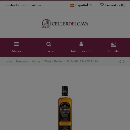
Contacte con nosotros
Español
Favoritos (
0
)
0
Menu
Buscar
Iniciar sesión
Carrito
Inicio
Destilados
Whisky
Whisky Blended
BUSHMILLS BLACK BUSH