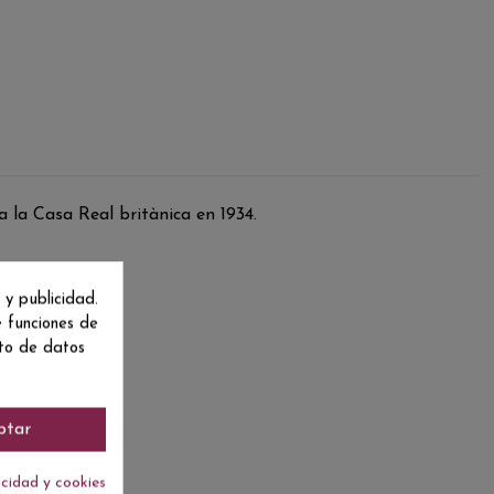
 la Casa Real britànica en 1934.
 y publicidad.
e funciones de
nto de datos
ptar
acidad y cookies