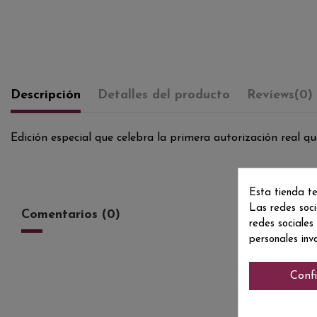
Descripción
Detalles del producto
Reviews
(0)
Edición especial que celebra la primera autorización real q
Esta tienda te
Las redes soci
Comentarios (0)
redes sociales
personales inv
Conf