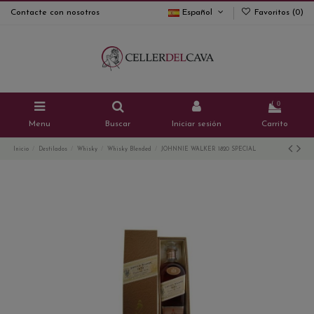
Contacte con nosotros
Español
Favoritos (
0
)
0
Menu
Buscar
Iniciar sesión
Carrito
Inicio
Destilados
Whisky
Whisky Blended
JOHNNIE WALKER 1820 SPECIAL