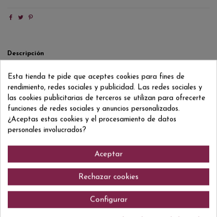
Descripción
Detalles del producto
Esta tienda te pide que aceptes cookies para fines de
Reviews
(0)
rendimiento, redes sociales y publicidad. Las redes sociales y
las cookies publicitarias de terceros se utilizan para ofrecerte
Edición limitada creada originalmente para el mercado japonés mezcla
funciones de redes sociales y anuncios personalizados.
alrededor de 40 whiskeys diferentes para lograr una suavidad, finura y
¿Aceptas estas cookies y el procesamiento de datos
elegancia excepcional.
personales involucrados?
Aceptar
Comentarios (0)
Rechazar cookies
Configurar