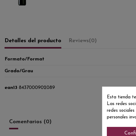
Detalles del producto
Reviews
(0)
Formato/Format
Grado/Grau
ean13
8437000902089
Esta tienda te
Las redes soci
redes sociales
personales inv
Comentarios (0)
Conf