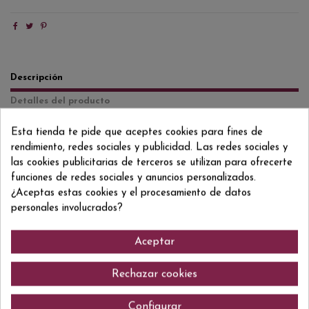
Descripción
Detalles del producto
Reviews
(0)
Esta tienda te pide que aceptes cookies para fines de
rendimiento, redes sociales y publicidad. Las redes sociales y
Un ron ultra-premium de 18 años producido de manera sostenible
las cookies publicitarias de terceros se utilizan para ofrecerte
(certificado Carbono Neutral y Fair Trade) y con cero contenido de
azúcar. Con 5 generaciones de historia familiar, es añejado naturalmente
funciones de redes sociales y anuncios personalizados.
sin ingredientes artificiales, destilado con energía 100% renovable y
¿Aceptas estas cookies y el procesamiento de datos
certificado KOSHER. Un ron de cuerpo entero con un largo y suave
personales involucrados?
acabado que perdura en el paladar. Puede disfrutarse solo o con un cubo
de hielo, con una rodaja de piel de naranja.
Aceptar
Rechazar cookies
Comentarios (0)
Configurar