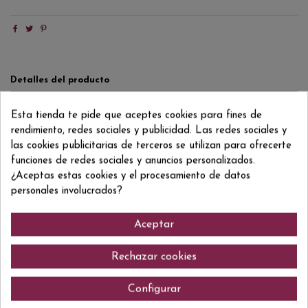
Detalles del producto
Reviews
(0)
Esta tienda te pide que aceptes cookies para fines de
rendimiento, redes sociales y publicidad. Las redes sociales y
Formato/Format
70 CL
las cookies publicitarias de terceros se utilizan para ofrecerte
Grado/Grau
40% VOL.
funciones de redes sociales y anuncios personalizados.
¿Aceptas estas cookies y el procesamiento de datos
ean13
8501110080439
personales involucrados?
Aceptar
Comentarios (0)
Rechazar cookies
Configurar