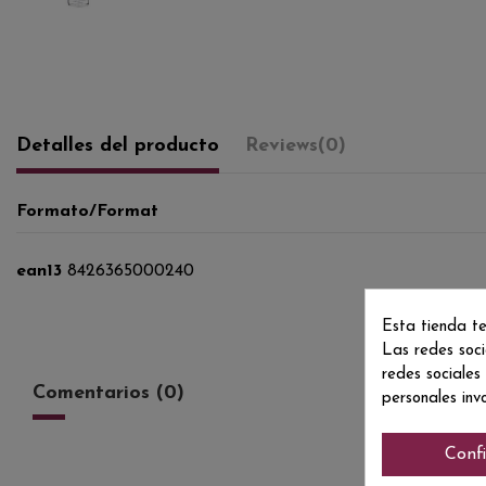
Detalles del producto
Reviews
(0)
Formato/Format
ean13
8426365000240
Esta tienda te
Las redes soci
redes sociales
Comentarios (0)
personales inv
Conf