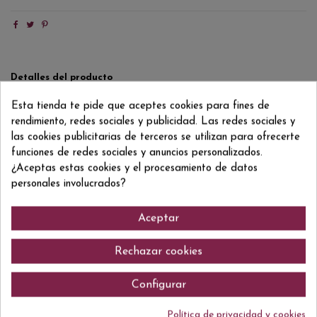
Detalles del producto
Reviews
(0)
Esta tienda te pide que aceptes cookies para fines de
rendimiento, redes sociales y publicidad. Las redes sociales y
Formato/Format
50 CL
las cookies publicitarias de terceros se utilizan para ofrecerte
funciones de redes sociales y anuncios personalizados.
ean13
8426365000165
¿Aceptas estas cookies y el procesamiento de datos
personales involucrados?
Aceptar
Comentarios (0)
Rechazar cookies
Configurar
No hay reseñas de clientes en este momento.
Política de privacidad y cookies