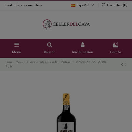
Contacte con nosotros
Español
Favoritos (
0
)
0
Menu
Buscar
Iniciar sesión
Carrito
Inicio
Vinos
Vinos del resto del mundo
Portugal
SANDEMAN PORTO FINE
RUBY