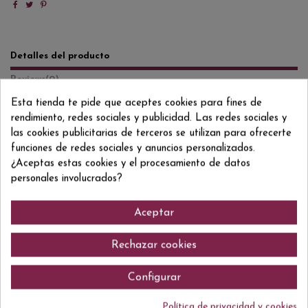
Detalles del producto
Reviews
(0)
Esta tienda te pide que aceptes cookies para fines de
Formato/Format
75 CL
rendimiento, redes sociales y publicidad. Las redes sociales y
las cookies publicitarias de terceros se utilizan para ofrecerte
Grado/Grau
19,5% VOL.
funciones de redes sociales y anuncios personalizados.
ean13
5601083001585
¿Aceptas estas cookies y el procesamiento de datos
personales involucrados?
Aceptar
Comentarios (0)
Rechazar cookies
Configurar
No hay reseñas de clientes en este momento.
Política de privacidad y cookies