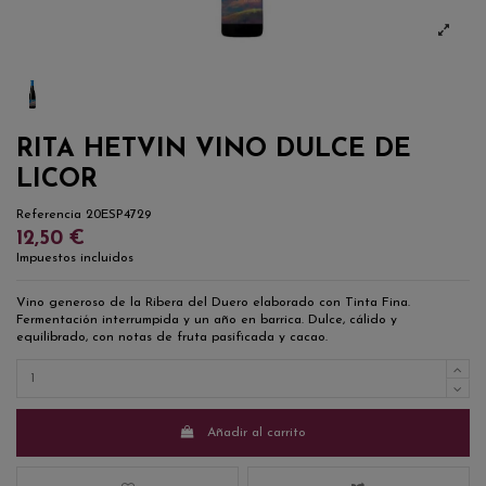
RITA HETVIN VINO DULCE DE
LICOR
Referencia
20ESP4729
12,50 €
Impuestos incluidos
Vino generoso de la Ribera del Duero elaborado con Tinta Fina.
Fermentación interrumpida y un año en barrica. Dulce, cálido y
equilibrado, con notas de fruta pasificada y cacao.
Añadir al carrito