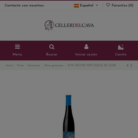
Contacte con nosotros
Español
Favoritos (
0
)
0
Menu
Buscar
Iniciar sesión
Carrito
Inicio
Vinos
Generosos
Otros generosos
RITA HETVIN VINO DULCE DE LICOR