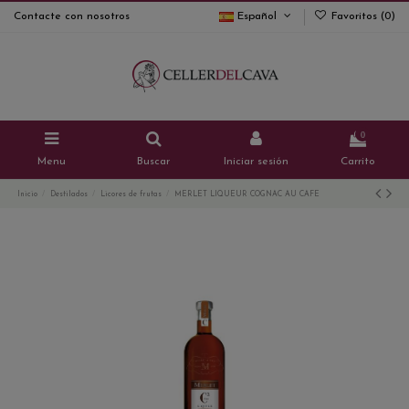
Contacte con nosotros
Español
Favoritos (
0
)
0
Menu
Buscar
Iniciar sesión
Carrito
Inicio
Destilados
Licores de frutas
MERLET LIQUEUR COGNAC AU CAFE