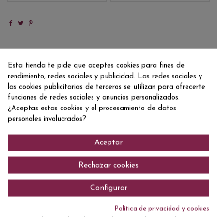
Detalles del producto
Esta tienda te pide que aceptes cookies para fines de
rendimiento, redes sociales y publicidad. Las redes sociales y
Reviews
(0)
las cookies publicitarias de terceros se utilizan para ofrecerte
funciones de redes sociales y anuncios personalizados.
ean13
3443210000434
¿Aceptas estas cookies y el procesamiento de datos
personales involucrados?
Aceptar
Comentarios (0)
Rechazar cookies
Configurar
No hay reseñas de clientes en este momento.
Política de privacidad y cookies