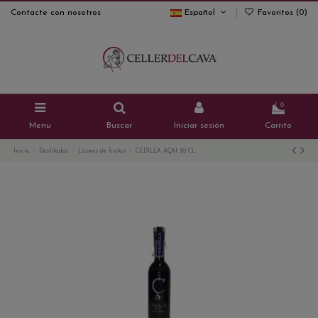
Contacte con nosotros
Español
Favoritos (
0
)
0
Menu
Buscar
Iniciar sesión
Carrito
Inicio
Destilados
Licores de frutas
CEDILLA AÇAI 50 CL