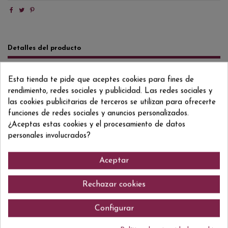
Detalles del producto
Reviews
(0)
Esta tienda te pide que aceptes cookies para fines de
Formato/Format
50 CL
rendimiento, redes sociales y publicidad. Las redes sociales y
las cookies publicitarias de terceros se utilizan para ofrecerte
Grado/Grau
25% VOL.
funciones de redes sociales y anuncios personalizados.
¿Aceptas estas cookies y el procesamiento de datos
ean13
8443210000298
personales involucrados?
Aceptar
Comentarios (0)
Rechazar cookies
Configurar