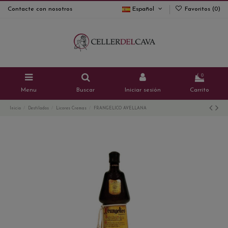
Contacte con nosotros
Español
Favoritos (
0
)
0
Menu
Buscar
Iniciar sesión
Carrito
Inicio
Destilados
Licores Cremas
FRANGELICO AVELLANA