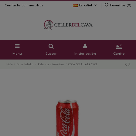
Contacte con nosotros
Español
Favoritos (
0
)
0
Menu
Buscar
Iniciar sesión
Carrito
Inicio
Otras bebidas
Refrescos e isotónicas
COCA COLA LATA 33 CL