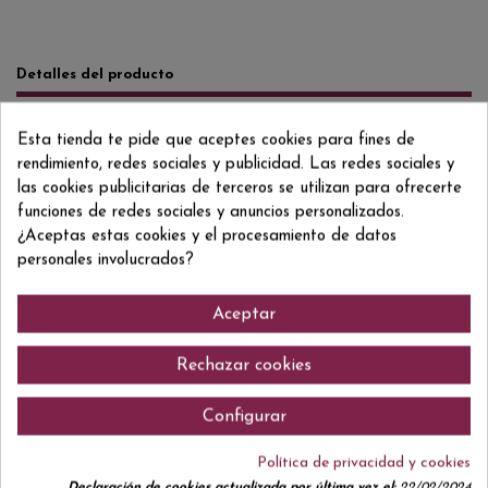
Detalles del producto
Reviews
(0)
Esta tienda te pide que aceptes cookies para fines de
rendimiento, redes sociales y publicidad. Las redes sociales y
Formato/Format
33 CL
las cookies publicitarias de terceros se utilizan para ofrecerte
ean13
5000112545326
funciones de redes sociales y anuncios personalizados.
¿Aceptas estas cookies y el procesamiento de datos
personales involucrados?
Comentarios (0)
Aceptar
Rechazar cookies
Configurar
No hay reseñas de clientes en este momento.
Política de privacidad y cookies
Declaración de cookies actualizada por última vez el:
22/02/2024