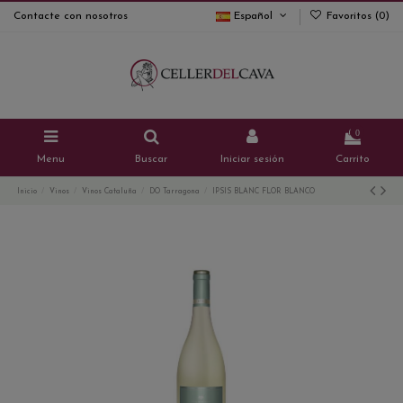
Contacte con nosotros
Español
Favoritos (
0
)
0
Menu
Buscar
Iniciar sesión
Carrito
Inicio
Vinos
Vinos Cataluña
DO Tarragona
IPSIS BLANC FLOR BLANCO