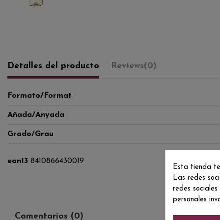
Detalles del producto
Reviews
(0)
Formato/Format
Añada/Anyada
Grado/Grau
ean13
8410866430019
Esta tienda te
Las redes soci
redes sociales
personales inv
Comentarios (0)