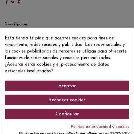
Descripción
Detalles del producto
Esta tienda te pide que aceptes cookies para fines de
Reviews
(0)
rendimiento, redes sociales y publicidad. Las redes sociales y
las cookies publicitarias de terceros se utilizan para ofrecerte
TEMPRANILLO
funciones de redes sociales y anuncios personalizados.
¿Aceptas estas cookies y el procesamiento de datos
personales involucrados?
Comentarios (0)
Aceptar
Rechazar cookies
Configurar
No hay reseñas de clientes en este momento.
Política de privacidad y cookies
Declaración de cookies actualizada por última vez el:
22/02/2024