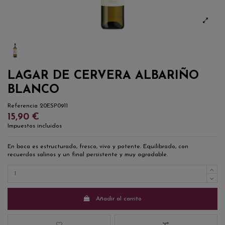
LAGAR DE CERVERA ALBARIÑO
BLANCO
Referencia
20ESP0911
15,90 €
Impuestos incluidos
En boca es estructurado, fresco, vivo y potente. Equilibrado, con
recuerdos salinos y un final persistente y muy agradable.
Añadir al carrito