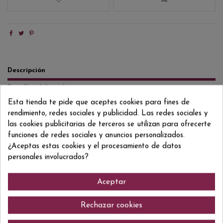
Descripción
Detalles del producto
Reviews
(0)
Esta tienda te pide que aceptes cookies para fines de
rendimiento, redes sociales y publicidad. Las redes sociales y
las cookies publicitarias de terceros se utilizan para ofrecerte
100% Albariño Lagar de Cervera es un vino blanco de la D.O. Rías Baixas
elaborado con uva albariño 100% procedente de los viñedos propios de la
funciones de redes sociales y anuncios personalizados.
bodega en O Rosal y Cambados. Recolección manual en cajas pequeñas,
¿Aceptas estas cookies y el procesamiento de datos
con posterior transporte refrigerado a la bodega. Tras su enfriamiento y
personales involucrados?
maceración, se realiza el prensado en atmósfera inerte con nitrógeno
para evitar cualquier oxidación indeseada. Una vez desfangado, el mosto
limpio fermentó a 15 ºC.
Aceptar
Rechazar cookies
Comentarios (0)