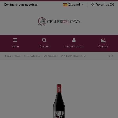
Contacte con nosotros
Español
Favoritos (
0
)
0
Menu
Buscar
Iniciar sesión
Carrito
Inicio
Vinos
Vinos Cataluña
DO Penedés
JEAN LEON 3055 TINTO