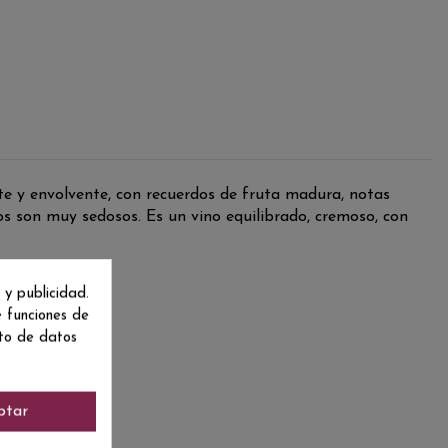
te y envolvente, con recuerdos de fruta madura, notas
os son muy sedosos. Es un vino equilibrado, cremoso, con
 y publicidad.
e funciones de
nto de datos
ptar