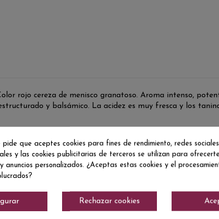
Color rojo cereza de menisco granatoso. Aroma intenso, poten
estructurado y balsámico. La acidez es muy fresca y los tanin
 pide que aceptes cookies para fines de rendimiento, redes sociales
ales y las cookies publicitarias de terceros se utilizan para ofrecert
 y anuncios personalizados. ¿Aceptas estas cookies y el procesamie
olucrados?
igurar
Rechazar cookies
Ace