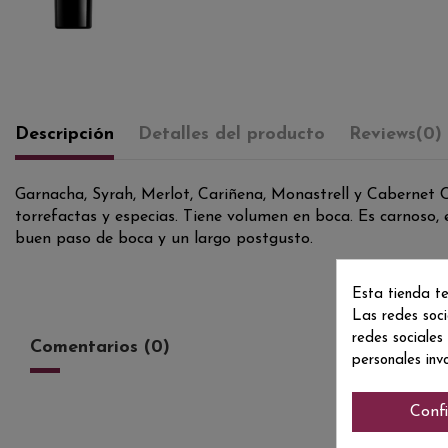
Descripción
Detalles del producto
Reviews
(0)
Garnacha, Syrah, Merlot, Cariñena, Monastrell y Cabernet 
torrefactas y especias. Tiene volumen en boca. Es carnoso, 
buen paso de boca y un largo postgusto.
Esta tienda te
Las redes soci
redes sociales
Comentarios (0)
personales inv
Conf