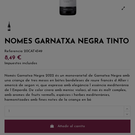
NOMES GARNATXA NEGRA TINTO
Referencia
20CAT4349
8,49 €
Impuestos incluidos
Només Garnatxa Negra 2022 és un monovarietal de Garnatxa Negra amb
una criança de tres mesos en bótes bordeleses de roure francès d Allier i
americà de segon vi, que expressa amb elegància l essència mediterrània
de l Empordà. De color cirera amb menisc violaci, al nas és molt complex,
amb aromes de fruits vermells, espècies i herbes mediterrànies,
harmonitzades amb fines notes de la criança en bó
Añadir al carrito