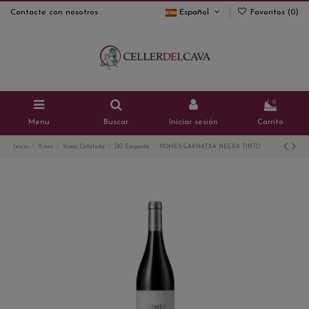
Contacte con nosotros
Español
Favoritos (
0
)
0
Menu
Buscar
Iniciar sesión
Carrito
Inicio
Vinos
Vinos Cataluña
DO Empordà
NOMES GARNATXA NEGRA TINTO