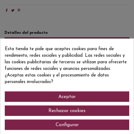
Detalles del producto
Reviews
(0)
Esta tienda te pide que aceptes cookies para fines de
rendimiento, redes sociales y publicidad. Las redes sociales y
Formato/Format
75 CL
las cookies publicitarias de terceros se utilizan para ofrecerte
Grado/Grau
11,5% VOL.
funciones de redes sociales y anuncios personalizados.
¿Aceptas estas cookies y el procesamiento de datos
ean13
8437007933000
personales involucrados?
Aceptar
Comentarios (0)
Rechazar cookies
Configurar