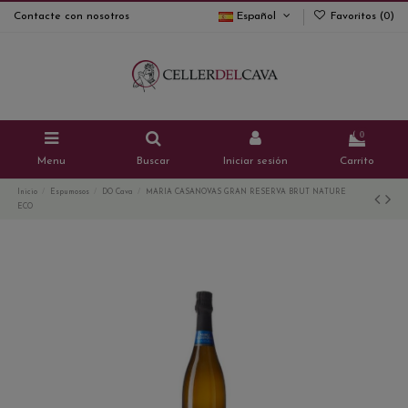
Contacte con nosotros
Español
Favoritos (
0
)
0
Menu
Buscar
Iniciar sesión
Carrito
Inicio
Espumosos
DO Cava
MARIA CASANOVAS GRAN RESERVA BRUT NATURE
ECO